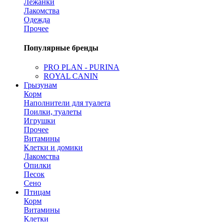
Лежанки
Лакомства
Одежда
Прочее
Популярные бренды
PRO PLAN - PURINA
ROYAL CANIN
Грызунам
Корм
Наполнители для туалета
Поилки, туалеты
Игрушки
Прочее
Витамины
Клетки и домики
Лакомства
Опилки
Песок
Сено
Птицам
Корм
Витамины
Клетки