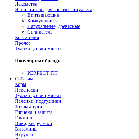
Лакомства
Наполнители для кошачьего туалета
Впитывающие
Комкующиеся
Натуральные, древесные
Силикагель
Когтеточки
Прочее
Туалеты,совки,миски
Популярные бренды
PERFECT FIT
Собакам
Корм
Переноски
Туалеты,совки,миски
Пеленки, подгузники
Зоошампуни
Гигиена и защита
Груминг
Поводки-рулетки
Витамины
Игрушки