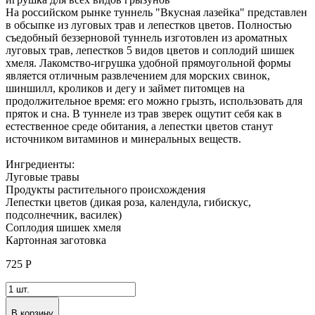
На российском рынке туннель "Вкусная лазейка" представлен
в обсыпке из луговых трав и лепестков цветов. Полностью
съедобный беззерновой туннель изготовлен из ароматных
луговых трав, лепестков 5 видов цветов и соплодий шишек
хмеля. Лакомство-игрушка удобной прямоугольной формы
является отличным развлечением для морских свинок,
шиншилл, кроликов и дегу и займет питомцев на
продолжительное время: его можно грызть, использовать для
пряток и сна. В туннеле из трав зверек ощутит себя как в
естественное среде обитания, а лепестки цветов станут
источником витаминов и минеральных веществ.
Ингредиенты:
Луговые травы
Продукты растительного происхождения
Лепестки цветов (дикая роза, календула, гибискус,
подсолнечник, василек)
Соплодия шишек хмеля
Картонная заготовка
725
Р
В корзину