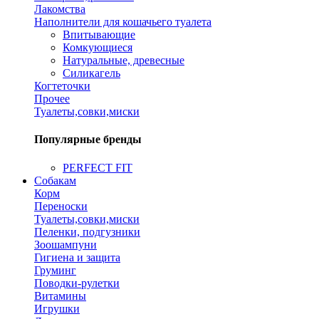
Лакомства
Наполнители для кошачьего туалета
Впитывающие
Комкующиеся
Натуральные, древесные
Силикагель
Когтеточки
Прочее
Туалеты,совки,миски
Популярные бренды
PERFECT FIT
Собакам
Корм
Переноски
Туалеты,совки,миски
Пеленки, подгузники
Зоошампуни
Гигиена и защита
Груминг
Поводки-рулетки
Витамины
Игрушки