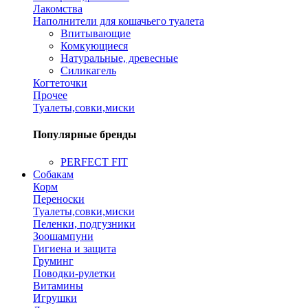
Лакомства
Наполнители для кошачьего туалета
Впитывающие
Комкующиеся
Натуральные, древесные
Силикагель
Когтеточки
Прочее
Туалеты,совки,миски
Популярные бренды
PERFECT FIT
Собакам
Корм
Переноски
Туалеты,совки,миски
Пеленки, подгузники
Зоошампуни
Гигиена и защита
Груминг
Поводки-рулетки
Витамины
Игрушки