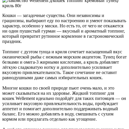
Кошки — загадочные существа. Они независимы и
грациозны, выбирают еду по настроению и умеют показывать
характер, особенно у миски. Но есть то, от чего не откажется
ни один пушистый гурман — вкусный и ароматный топпинг,
который превратит рутинное кормление в гастрономический
праздник.
Топпинг с дуэтом тунца и криля сочетает насыщенный вкус
океанической рыбы с нежным морским акцентом. Тунец богат
белками и омега-3 жирными кислотами, а криль добавляет
лёгкую сладковатую нотку и дополнительно усиливает
вкусовую привлекательность. Такое сочетание не оставит
равнодушными даже самых избирательных кошек.
Многие кошки по своей природе пьют очень мало, и это
может сказываться на их здоровье. Жидкий топпинг для
кошек Wellement идеально подойдёт для таких питомцев — он
усиливает вкусовую привлекательность воды, пробуждает
аппетит и помогает дополнительно поддерживать водный
баланс. Его можно добавлять в воду, смешивать с сухим
кормом или предлагать отдельно как угощение.