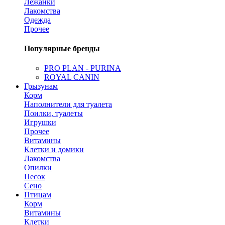
Лежанки
Лакомства
Одежда
Прочее
Популярные бренды
PRO PLAN - PURINA
ROYAL CANIN
Грызунам
Корм
Наполнители для туалета
Поилки, туалеты
Игрушки
Прочее
Витамины
Клетки и домики
Лакомства
Опилки
Песок
Сено
Птицам
Корм
Витамины
Клетки