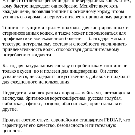
А ещё это отличное решение для привередливых кошек и тех,
кому быстро надоедает однообразие. Меняйте вкус хоть
каждый день, добавляя топпинг к основному корму, чтобы
усилить его аромат и вернуть интерес к привычному рациону.
Топпинг с тунцом и крилем подходит для кастрированных и
стерилизованных кошек, а также может использоваться для
профилактики мочекаменной болезни — благодаря мягкой
текстуре, натуральному составу и способности увеличивать
привлекательность воды, способствуя дополнительному
потреблению жидкости.
Благодаря натуральному составу и пробиотикам топпинг не
только вкусен, но и полезен для пищеварения. Он легко
усваивается, не содержит искусственных добавок и подходит
для ежедневного использования.
Подходит для кошек разных пород — мейн-кун, шотландская
вислоухая, британская короткошёрстная, русская голубая,
сибирская, сфинкс, рэгдолл, абиссинская, ориентальная и
другие.
Продукт соответствует европейским стандартам FEDIAF, что
гарантирует его качество, безопасность и питательную
ценность.