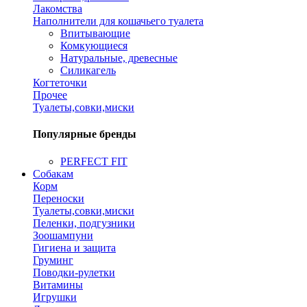
Лакомства
Наполнители для кошачьего туалета
Впитывающие
Комкующиеся
Натуральные, древесные
Силикагель
Когтеточки
Прочее
Туалеты,совки,миски
Популярные бренды
PERFECT FIT
Собакам
Корм
Переноски
Туалеты,совки,миски
Пеленки, подгузники
Зоошампуни
Гигиена и защита
Груминг
Поводки-рулетки
Витамины
Игрушки