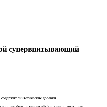
ной супервпитывающий
 содержит синтетические добавки.
 три раза больше своего объёма, поглощает запахи,