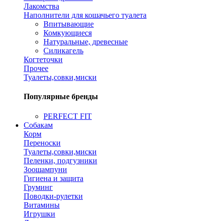
Лакомства
Наполнители для кошачьего туалета
Впитывающие
Комкующиеся
Натуральные, древесные
Силикагель
Когтеточки
Прочее
Туалеты,совки,миски
Популярные бренды
PERFECT FIT
Собакам
Корм
Переноски
Туалеты,совки,миски
Пеленки, подгузники
Зоошампуни
Гигиена и защита
Груминг
Поводки-рулетки
Витамины
Игрушки