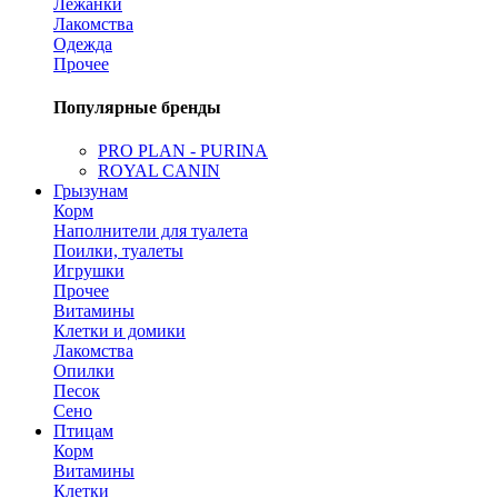
Лежанки
Лакомства
Одежда
Прочее
Популярные бренды
PRO PLAN - PURINA
ROYAL CANIN
Грызунам
Корм
Наполнители для туалета
Поилки, туалеты
Игрушки
Прочее
Витамины
Клетки и домики
Лакомства
Опилки
Песок
Сено
Птицам
Корм
Витамины
Клетки