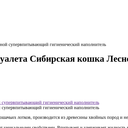
есной супервпитывающий гигиенический наполнитель
туалета Сибирская кошка Лес
шачьих лотков, производится из древесины хвойных пород и не
ает уникальными свойствами. Впитывает и удерживает жидкость в