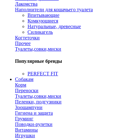
Лакомства
Наполнители для кошачьего туалета
Впитывающие
Комкующиеся
Натуральные, древесные
Силикагель
Когтеточки
Прочее
Туалеты,совки,миски
Популярные бренды
PERFECT FIT
Собакам
Корм
Переноски
Туалеты,совки,миски
Пеленки, подгузники
Зоошампуни
Гигиена и защита
Груминг
Поводки-рулетки
Витамины
Игрушки