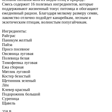
Смесь содержит 16 полезных ингредиентов, которые
поддерживают жизненный тонус питомца и обогащают
ежедневный рацион. Благодаря мелкому размеру семян,
лакомство отлично подойдет канарейкам, лесным и
экзотическим птицам, волнистым попугайчикам.
Ингредиенты:
Райграс
Паникум желтый
Пайза
Просо посевное
Овсяница луговая
Полевица белая
Тимофеевка луговая
Ежа сборная
Мятлик луговой
Костер безостый
Щетинник зеленый
Лён
Клевер красный
Подорожник большой
Сурепица
Щавель
258
Р