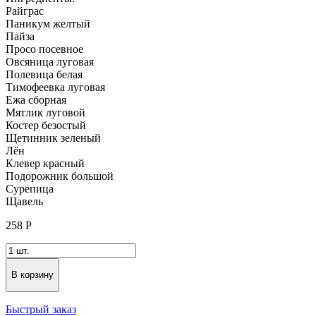
Райграс
Паникум желтый
Пайза
Просо посевное
Овсяница луговая
Полевица белая
Тимофеевка луговая
Ежа сборная
Мятлик луговой
Костер безостый
Щетинник зеленый
Лён
Клевер красный
Подорожник большой
Сурепица
Щавель
258
Р
В корзину
Быстрый заказ