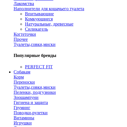
Лакомства
Наполнители для кошачьего туалета
Впитывающие
Комкующиеся
Натуральные, древесные
Силикагель
Когтеточки
Прочее
Туалеты,совки,миски
Популярные бренды
PERFECT FIT
Собакам
Корм
Переноски
Туалеты,совки,миски
Пеленки, подгузники
Зоошампуни
Гигиена и защита
Груминг
Поводки-рулетки
Витамины
Игрушки