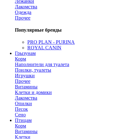
Лежанки
Лакомства
Одежда
Прочее
Популярные бренды
PRO PLAN - PURINA
ROYAL CANIN
Грызунам
Корм
Наполнители для туалета
Поилки, туалеты
Игрушки
Прочее
Витамины
Клетки и домики
Лакомства
Опилки
Песок
Сено
Птицам
Корм
Витамины
Клетки