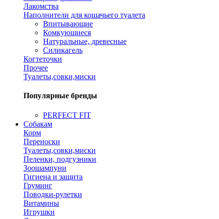
Лакомства
Наполнители для кошачьего туалета
Впитывающие
Комкующиеся
Натуральные, древесные
Силикагель
Когтеточки
Прочее
Туалеты,совки,миски
Популярные бренды
PERFECT FIT
Собакам
Корм
Переноски
Туалеты,совки,миски
Пеленки, подгузники
Зоошампуни
Гигиена и защита
Груминг
Поводки-рулетки
Витамины
Игрушки