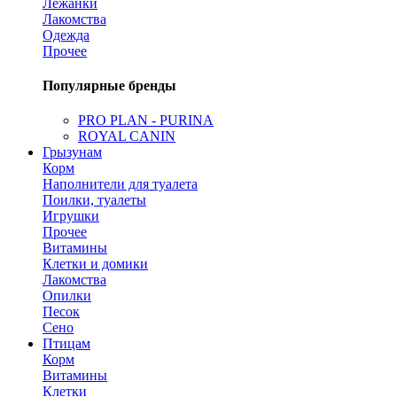
Лежанки
Лакомства
Одежда
Прочее
Популярные бренды
PRO PLAN - PURINA
ROYAL CANIN
Грызунам
Корм
Наполнители для туалета
Поилки, туалеты
Игрушки
Прочее
Витамины
Клетки и домики
Лакомства
Опилки
Песок
Сено
Птицам
Корм
Витамины
Клетки