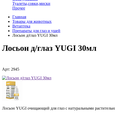
Туалеты,совки,миски
Прочее
Главная
Товары для животных
Ветаптека
Препараты для глаз и ушей
Лосьон д/глаз YUGI 30мл
Лосьон д/глаз YUGI 30мл
Арт: 2945
Лосьон YUGI очищающий для глаз с натуральными растительны