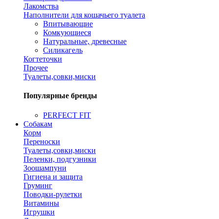
Лакомства
Наполнители для кошачьего туалета
Впитывающие
Комкующиеся
Натуральные, древесные
Силикагель
Когтеточки
Прочее
Туалеты,совки,миски
Популярные бренды
PERFECT FIT
Собакам
Корм
Переноски
Туалеты,совки,миски
Пеленки, подгузники
Зоошампуни
Гигиена и защита
Груминг
Поводки-рулетки
Витамины
Игрушки