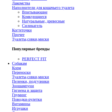
Лакомства
Наполнители для кошачьего туалета
Впитывающие
Комкующиеся
Натуральные, древесные
Силикагель
Когтеточки
Прочее
Туалеты,совки,миски
Популярные бренды
PERFECT FIT
Собакам
Корм
Переноски
Туалеты,совки,миски
Пеленки, подгузники
Зоошампуни
Гигиена и защита
Груминг
Поводки-рулетки
Витамины
Игрушки