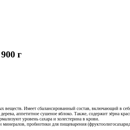
900 г
х веществ. Имеет сбалансированный состав, включающий в се
ерева, аппетитное сушеное яблоко. Также, содержит зёрна кра
мализуют уровень сахара и холестерина в крови.
 минералов, пробиотики для пищеварения (фруктоолигосахариды)