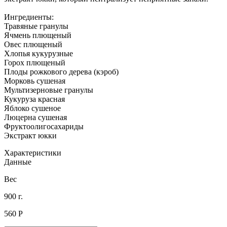
Ингредиенты:
Травяные гранулы
Ячмень плющеный
Овес плющеный
Хлопья кукурузные
Горох плющеный
Плоды рожкового дерева (кэроб)
Морковь сушеная
Мультизерновые гранулы
Кукуруза красная
Яблоко сушеное
Люцерна сушеная
Фруктоолигосахариды
Экстракт юкки
Характеристики
Данные
Вес
900 г.
560
Р