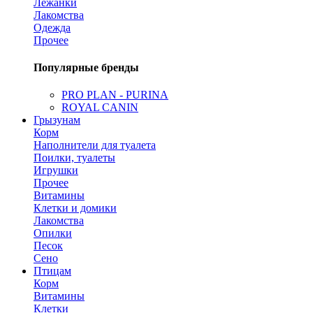
Лежанки
Лакомства
Одежда
Прочее
Популярные бренды
PRO PLAN - PURINA
ROYAL CANIN
Грызунам
Корм
Наполнители для туалета
Поилки, туалеты
Игрушки
Прочее
Витамины
Клетки и домики
Лакомства
Опилки
Песок
Сено
Птицам
Корм
Витамины
Клетки