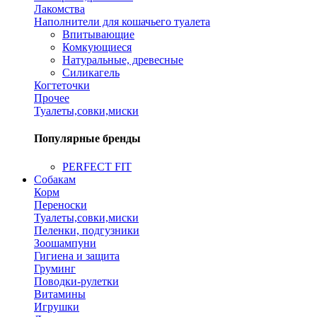
Лакомства
Наполнители для кошачьего туалета
Впитывающие
Комкующиеся
Натуральные, древесные
Силикагель
Когтеточки
Прочее
Туалеты,совки,миски
Популярные бренды
PERFECT FIT
Собакам
Корм
Переноски
Туалеты,совки,миски
Пеленки, подгузники
Зоошампуни
Гигиена и защита
Груминг
Поводки-рулетки
Витамины
Игрушки