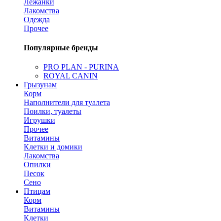
Лежанки
Лакомства
Одежда
Прочее
Популярные бренды
PRO PLAN - PURINA
ROYAL CANIN
Грызунам
Корм
Наполнители для туалета
Поилки, туалеты
Игрушки
Прочее
Витамины
Клетки и домики
Лакомства
Опилки
Песок
Сено
Птицам
Корм
Витамины
Клетки