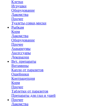
Клетки
Игрушки
Оборудование
Лакомства
Прочее
Туалеты,совки,миски
Рыбкам
Корм
Лакомства
Оборудование
Прочее
Аквариумы
Аксессуары
Декорации
Вет. препараты
Витамины
Капли от паразитов
Ошейники
Контрацепция
Корм
Прочее
Таблетки от паразитов
Препараты для глаз и ушей
Прочее
Лакомства