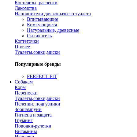
Когтерезы, расчески
Лакомства
Наполнители для кошачьего туалета
Впитывающие
Комкующиеся
Натуральные, древесные
Силикагель
Когтеточки
Прочее
Туалеты,совки,миски
Популярные бренды
PERFECT FIT
Собакам
Корм
Переноски
Туалеты,совки,миски
Пеленки, подгузники
Зоошампуни
Гигиена и защита
Груминг
Поводки-рулетки
Витамины
Игрушки