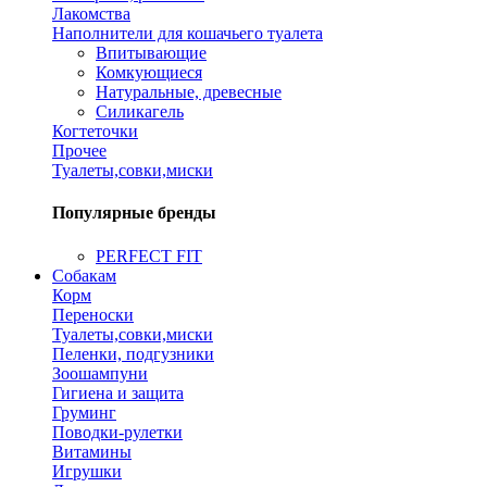
Лакомства
Наполнители для кошачьего туалета
Впитывающие
Комкующиеся
Натуральные, древесные
Силикагель
Когтеточки
Прочее
Туалеты,совки,миски
Популярные бренды
PERFECT FIT
Собакам
Корм
Переноски
Туалеты,совки,миски
Пеленки, подгузники
Зоошампуни
Гигиена и защита
Груминг
Поводки-рулетки
Витамины
Игрушки