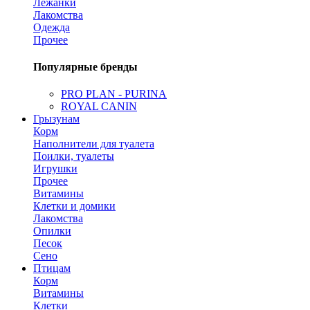
Лежанки
Лакомства
Одежда
Прочее
Популярные бренды
PRO PLAN - PURINA
ROYAL CANIN
Грызунам
Корм
Наполнители для туалета
Поилки, туалеты
Игрушки
Прочее
Витамины
Клетки и домики
Лакомства
Опилки
Песок
Сено
Птицам
Корм
Витамины
Клетки