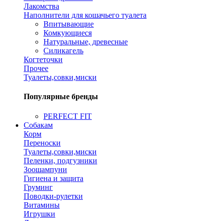
Лакомства
Наполнители для кошачьего туалета
Впитывающие
Комкующиеся
Натуральные, древесные
Силикагель
Когтеточки
Прочее
Туалеты,совки,миски
Популярные бренды
PERFECT FIT
Собакам
Корм
Переноски
Туалеты,совки,миски
Пеленки, подгузники
Зоошампуни
Гигиена и защита
Груминг
Поводки-рулетки
Витамины
Игрушки