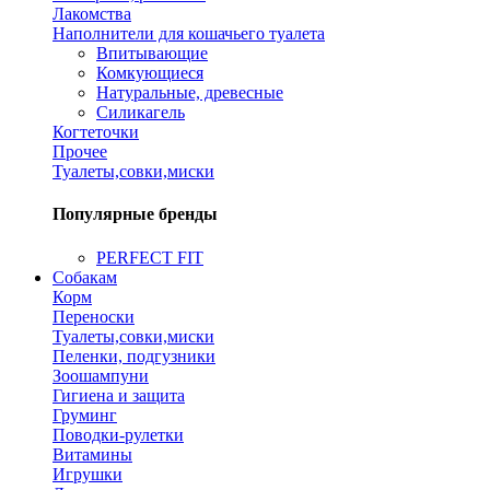
Лакомства
Наполнители для кошачьего туалета
Впитывающие
Комкующиеся
Натуральные, древесные
Силикагель
Когтеточки
Прочее
Туалеты,совки,миски
Популярные бренды
PERFECT FIT
Собакам
Корм
Переноски
Туалеты,совки,миски
Пеленки, подгузники
Зоошампуни
Гигиена и защита
Груминг
Поводки-рулетки
Витамины
Игрушки