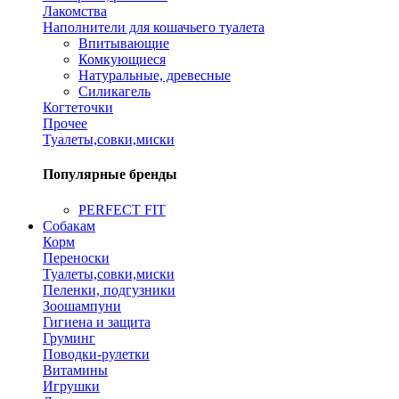
Лакомства
Наполнители для кошачьего туалета
Впитывающие
Комкующиеся
Натуральные, древесные
Силикагель
Когтеточки
Прочее
Туалеты,совки,миски
Популярные бренды
PERFECT FIT
Собакам
Корм
Переноски
Туалеты,совки,миски
Пеленки, подгузники
Зоошампуни
Гигиена и защита
Груминг
Поводки-рулетки
Витамины
Игрушки