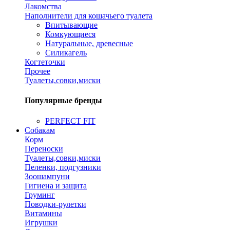
Лакомства
Наполнители для кошачьего туалета
Впитывающие
Комкующиеся
Натуральные, древесные
Силикагель
Когтеточки
Прочее
Туалеты,совки,миски
Популярные бренды
PERFECT FIT
Собакам
Корм
Переноски
Туалеты,совки,миски
Пеленки, подгузники
Зоошампуни
Гигиена и защита
Груминг
Поводки-рулетки
Витамины
Игрушки