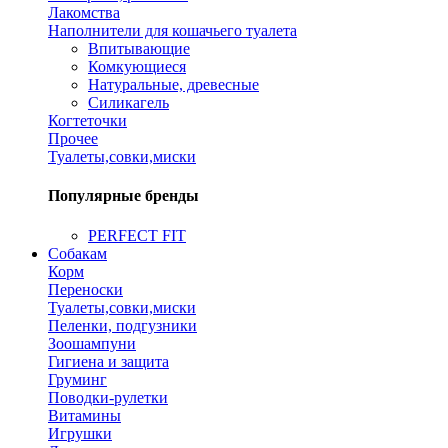
Лакомства
Наполнители для кошачьего туалета
Впитывающие
Комкующиеся
Натуральные, древесные
Силикагель
Когтеточки
Прочее
Туалеты,совки,миски
Популярные бренды
PERFECT FIT
Собакам
Корм
Переноски
Туалеты,совки,миски
Пеленки, подгузники
Зоошампуни
Гигиена и защита
Груминг
Поводки-рулетки
Витамины
Игрушки