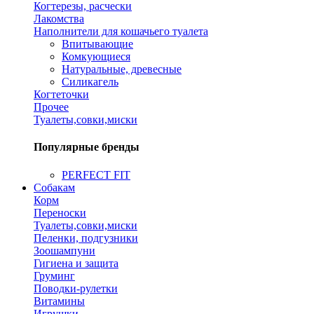
Когтерезы, расчески
Лакомства
Наполнители для кошачьего туалета
Впитывающие
Комкующиеся
Натуральные, древесные
Силикагель
Когтеточки
Прочее
Туалеты,совки,миски
Популярные бренды
PERFECT FIT
Собакам
Корм
Переноски
Туалеты,совки,миски
Пеленки, подгузники
Зоошампуни
Гигиена и защита
Груминг
Поводки-рулетки
Витамины
Игрушки