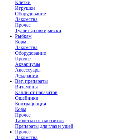
Клетки
Игрушки
Оборудование
Лакомства
Прочее
Туалеты,совки,миски
Рыбкам
Корм
Лакомства
Оборудование
Прочее
Аквариумы
Аксессуары
Декорации
Вет. препараты
Витамины
Капли от паразитов
Ошейники
Контрацепция
Корм
Прочее
Таблетки от паразитов
Препараты для глаз и ушей
Прочее
Лакомства