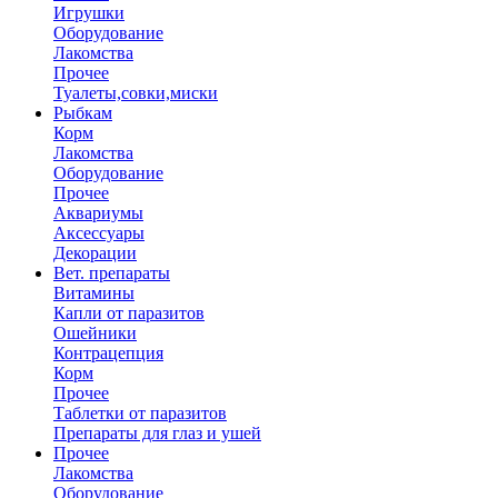
Игрушки
Оборудование
Лакомства
Прочее
Туалеты,совки,миски
Рыбкам
Корм
Лакомства
Оборудование
Прочее
Аквариумы
Аксессуары
Декорации
Вет. препараты
Витамины
Капли от паразитов
Ошейники
Контрацепция
Корм
Прочее
Таблетки от паразитов
Препараты для глаз и ушей
Прочее
Лакомства
Оборудование