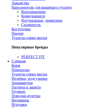
Лакомства
Наполнители для кошачьего туалета
Впитывающие
Комкующиеся
Натуральные, древесные
Силикагель
Когтеточки
Прочее
Туалеты,совки,миски
Популярные бренды
PERFECT FIT
Собакам
Корм
Переноски
Туалеты,совки,миски
Пеленки, подгузники
Зоошампуни
Гигиена и защита
Груминг
Поводки-рулетки
Витамины
Игрушки