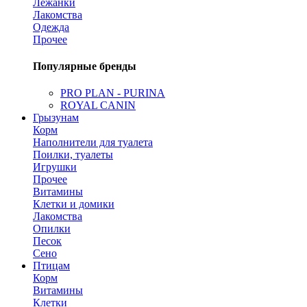
Лежанки
Лакомства
Одежда
Прочее
Популярные бренды
PRO PLAN - PURINA
ROYAL CANIN
Грызунам
Корм
Наполнители для туалета
Поилки, туалеты
Игрушки
Прочее
Витамины
Клетки и домики
Лакомства
Опилки
Песок
Сено
Птицам
Корм
Витамины
Клетки