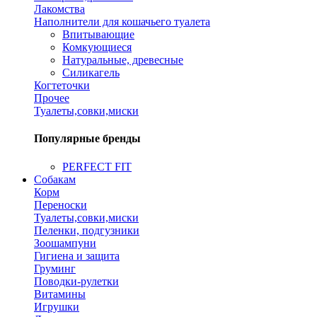
Лакомства
Наполнители для кошачьего туалета
Впитывающие
Комкующиеся
Натуральные, древесные
Силикагель
Когтеточки
Прочее
Туалеты,совки,миски
Популярные бренды
PERFECT FIT
Собакам
Корм
Переноски
Туалеты,совки,миски
Пеленки, подгузники
Зоошампуни
Гигиена и защита
Груминг
Поводки-рулетки
Витамины
Игрушки