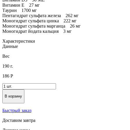
Витамин E 27 мг
Таурин 1700 мг
Пентагидрат сульфата железа 262 мг
Моногидрат сульфата цинка 222 мг
Моногидрат сульфата марганца 26 мг
Моногидрат йодата кальция 3 мг
Характеристики
Данные
Вес
190 г.
186
Р
В корзину
Быстрый заказ
Доставим завтра