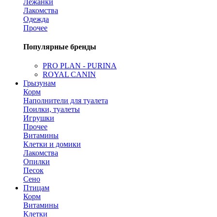
Лежанки
Лакомства
Одежда
Прочее
Популярные бренды
PRO PLAN - PURINA
ROYAL CANIN
Грызунам
Корм
Наполнители для туалета
Поилки, туалеты
Игрушки
Прочее
Витамины
Клетки и домики
Лакомства
Опилки
Песок
Сено
Птицам
Корм
Витамины
Клетки