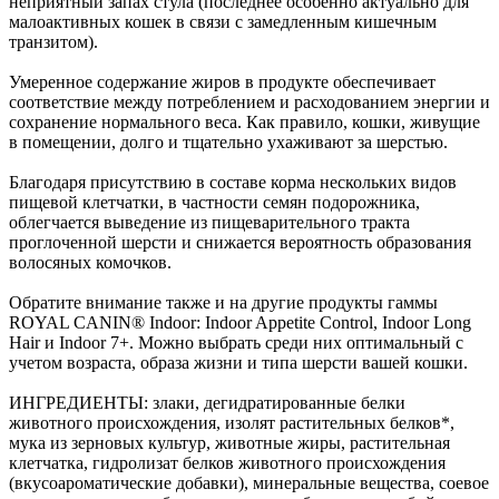
неприятный запах стула (последнее особенно актуально для
малоактивных кошек в связи с замедленным кишечным
транзитом).
Умеренное содержание жиров в продукте обеспечивает
соответствие между потреблением и расходованием энергии и
сохранение нормального веса. Как правило, кошки, живущие
в помещении, долго и тщательно ухаживают за шерстью.
Благодаря присутствию в составе корма нескольких видов
пищевой клетчатки, в частности семян подорожника,
облегчается выведение из пищеварительного тракта
проглоченной шерсти и снижается вероятность образования
волосяных комочков.
Обратите внимание также и на другие продукты гаммы
ROYAL CANIN® Indoor: Indoor Appetite Control, Indoor Long
Hair и Indoor 7+. Можно выбрать среди них оптимальный с
учетом возраста, образа жизни и типа шерсти вашей кошки.
ИНГРЕДИЕНТЫ: злаки, дегидратированные белки
животного происхождения, изолят растительных белков*,
мука из зерновых культур, животные жиры, растительная
клетчатка, гидролизат белков животного происхождения
(вкусоароматические добавки), минеральные вещества, соевое