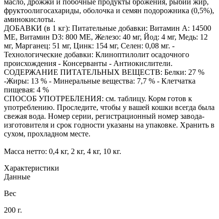
масло, дрожжи и побочные продукты брожения, рыбий жир,
фруктоолигосахариды, оболочка и семян подорожника (0,5%),
аминокислоты.
ДОБАВКИ (в 1 кг): Питательные добавки: Витамин А: 14500
ME, Витамин D3: 800 ME, Железо: 40 мг, Йод: 4 мг, Медь: 12
мг, Марганец: 51 мг, Цинк: 154 мг, Селен: 0,08 мг. -
Технологические добавки: Клиноптилолит осадочного
происхождения - Консерванты - Антиокислители.
СОДЕРЖАНИЕ ПИТАТЕЛЬНЫХ ВЕЩЕСТВ: Белки: 27 %
-Жиры: 13 % - Минеральные вещества: 7,7 % - Клетчатка
пищевая: 4 %
СПОСОБ УПОТРЕБЛЕНИЯ: см. таблицу. Корм готов к
употреблению. Проследите, чтобы у вашей кошки всегда была
свежая вода. Номер серии, регистрационный номер завода-
изготовителя и срок годности указаны на упаковке. Хранить в
сухом, прохладном месте.
Масса нетто: 0,4 кг, 2 кг, 4 кг, 10 кг.
Характеристики
Данные
Вес
200 г.