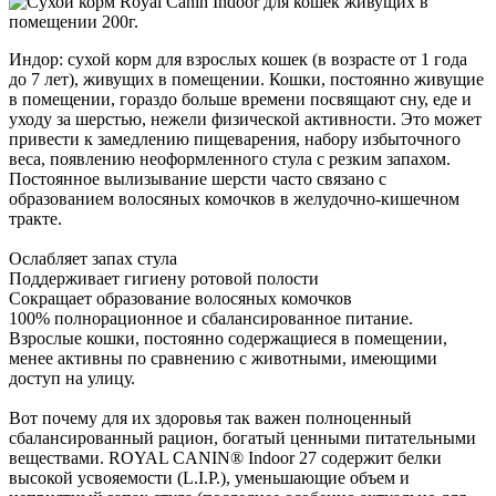
Индор: сухой корм для взрослых кошек (в возрасте от 1 года
до 7 лет), живущих в помещении. Кошки, постоянно живущие
в помещении, гораздо больше времени посвящают сну, еде и
уходу за шерстью, нежели физической активности. Это может
привести к замедлению пищеварения, набору избыточного
веса, появлению неоформленного стула с резким запахом.
Постоянное вылизывание шерсти часто связано с
образованием волосяных комочков в желудочно-кишечном
тракте.
Ослабляет запах стула
Поддерживает гигиену ротовой полости
Сокращает образование волосяных комочков
100% полнорационное и сбалансированное питание.
Взрослые кошки, постоянно содержащиеся в помещении,
менее активны по сравнению с животными, имеющими
доступ на улицу.
Вот почему для их здоровья так важен полноценный
сбалансированный рацион, богатый ценными питательными
веществами. ROYAL CANIN® Indoor 27 содержит белки
высокой усвояемости (L.I.P.), уменьшающие объем и