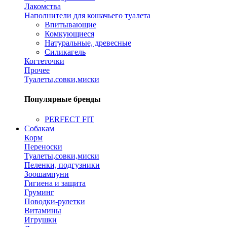
Лакомства
Наполнители для кошачьего туалета
Впитывающие
Комкующиеся
Натуральные, древесные
Силикагель
Когтеточки
Прочее
Туалеты,совки,миски
Популярные бренды
PERFECT FIT
Собакам
Корм
Переноски
Туалеты,совки,миски
Пеленки, подгузники
Зоошампуни
Гигиена и защита
Груминг
Поводки-рулетки
Витамины
Игрушки