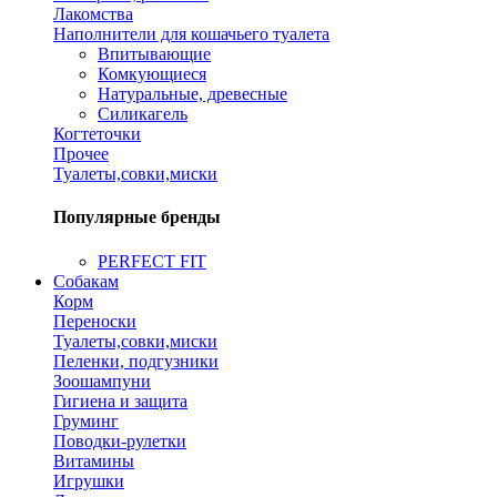
Лакомства
Наполнители для кошачьего туалета
Впитывающие
Комкующиеся
Натуральные, древесные
Силикагель
Когтеточки
Прочее
Туалеты,совки,миски
Популярные бренды
PERFECT FIT
Собакам
Корм
Переноски
Туалеты,совки,миски
Пеленки, подгузники
Зоошампуни
Гигиена и защита
Груминг
Поводки-рулетки
Витамины
Игрушки