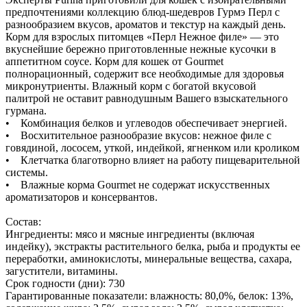
предпочтениями коллекцию блюд-шедевров Гурмэ Перл с
разнообразием вкусов, ароматов и текстур на каждый день.
Корм для взрослых питомцев «Перл Нежное филе» — это
вкуснейшие бережно приготовленные нежные кусочки в
аппетитном соусе. Корм для кошек от Gourmet
полнорационный, содержит все необходимые для здоровья
микронутриенты. Влажный корм с богатой вкусовой
палитрой не оставит равнодушным Вашего взыскательного
гурмана.
• Комбинация белков и углеводов обеспечивает энергией.
• Восхитительное разнообразие вкусов: нежное филе с
говядиной, лососем, уткой, индейкой, ягненком или кроликом
• Клетчатка благотворно влияет на работу пищеварительной
системы.
• Влажные корма Gourmet не содержат искусственных
ароматизаторов и консервантов.
Состав:
Ингредиенты: мясо и мясные ингредиенты (включая
индейку), экстракты растительного белка, рыба и продукты ее
переработки, аминокислоты, минеральные вещества, сахара,
загустители, витамины.
Срок годности (дни): 730
Гарантированные показатели: влажность: 80,0%, белок: 13%,