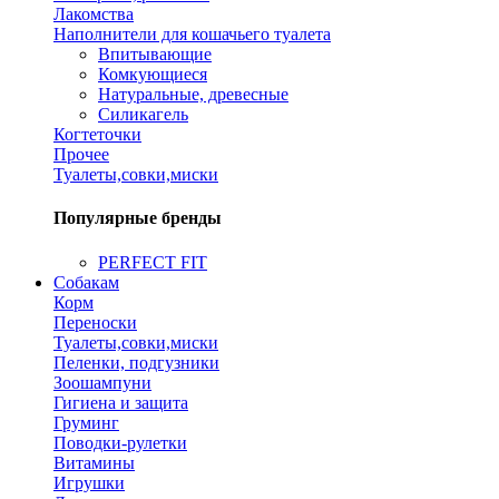
Лакомства
Наполнители для кошачьего туалета
Впитывающие
Комкующиеся
Натуральные, древесные
Силикагель
Когтеточки
Прочее
Туалеты,совки,миски
Популярные бренды
PERFECT FIT
Собакам
Корм
Переноски
Туалеты,совки,миски
Пеленки, подгузники
Зоошампуни
Гигиена и защита
Груминг
Поводки-рулетки
Витамины
Игрушки