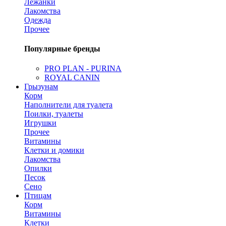
Лежанки
Лакомства
Одежда
Прочее
Популярные бренды
PRO PLAN - PURINA
ROYAL CANIN
Грызунам
Корм
Наполнители для туалета
Поилки, туалеты
Игрушки
Прочее
Витамины
Клетки и домики
Лакомства
Опилки
Песок
Сено
Птицам
Корм
Витамины
Клетки