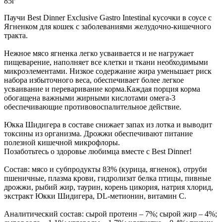
Паучи Best Dinner Exclusive Gastro Intestinal кусочки в соусе с
Ягненком для кошек с заболеваниями желудочно-кишечного
тракта.
Нежное мясо ягненка легко усваивается и не нагружает
пищеварение, наполняет все клетки и ткани необходимыми
микроэлементами. Низкое содержание жира уменьшает риск
набора избыточного веса, обеспечивает более легкое
усваивание и переваривание корма.Каждая порция корма
обогащена важными жирными кислотами омега-3
обеспечивающие противовоспалительное действие.
Юкка Шидигера в составе снижает запах из лотка и выводит
токсины из организма. Дрожжи обеспечивают питание
полезной кишечной микрофлоры.
Позаботьтесь о здоровье любимца вместе с Best Dinner!
Состав: мясо и субпродукты 83% (курица, ягненок), отруби
пшеничные, плазма крови, гидролизат белка птицы, пивные
дрожжи, рыбий жир, таурин, корень цикория, натрия хлорид,
экстракт Юкки Шидигера, DL-метионин, витамин С.
Аналитический состав: сырой протеин – 7%; сырой жир – 4%;