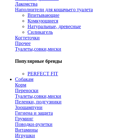
Лакомства
Наполнители для кошачьего туалета
Впитывающие
Комкующиеся
Натуральные, древесные
Силикагель
Когтеточки
Прочее
Туалеты,совки,миски
Популярные бренды
PERFECT FIT
Собакам
Корм
Переноски
Туалеты,совки,миски
Пеленки, подгузники
Зоошампуни
Гигиена и защита
Груминг
Поводки-рулетки
Витамины
Игрушки