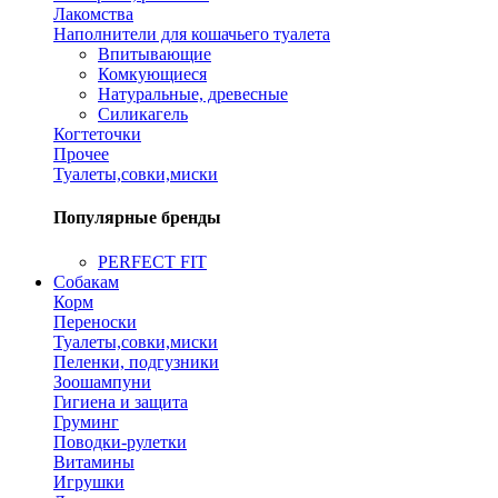
Лакомства
Наполнители для кошачьего туалета
Впитывающие
Комкующиеся
Натуральные, древесные
Силикагель
Когтеточки
Прочее
Туалеты,совки,миски
Популярные бренды
PERFECT FIT
Собакам
Корм
Переноски
Туалеты,совки,миски
Пеленки, подгузники
Зоошампуни
Гигиена и защита
Груминг
Поводки-рулетки
Витамины
Игрушки