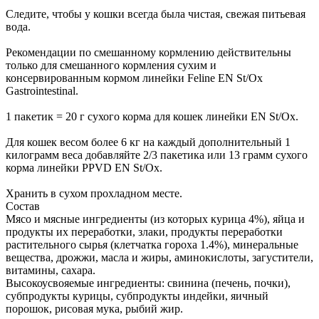
Следите, чтобы у кошки всегда была чистая, свежая питьевая
вода.
Рекомендации по смешанному кормлению действительны
только для смешанного кормления сухим и
консервированным кормом линейки Feline EN St/Ox
Gastrointestinal.
1 пакетик = 20 г сухого корма для кошек линейки EN St/Ox.
Для кошек весом более 6 кг на каждый дополнительный 1
килограмм веса добавляйте 2/3 пакетика или 13 грамм сухого
корма линейки PPVD EN St/Ox.
Хранить в сухом прохладном месте.
Состав
Мясо и мясные ингредиенты (из которых курица 4%), яйца и
продукты их переработки, злаки, продукты переработки
растительного сырья (клетчатка гороха 1.4%), минеральные
вещества, дрожжи, масла и жиры, аминокислоты, загустители,
витамины, сахара.
Высокоусвояемые ингредиенты: свинина (печень, почки),
субпродукты курицы, субпродукты индейки, яичный
порошок, рисовая мука, рыбий жир.