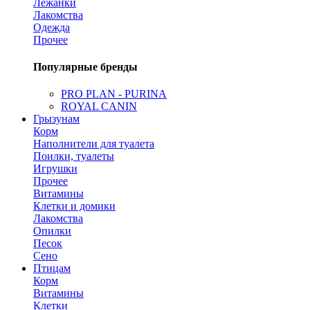
Лежанки
Лакомства
Одежда
Прочее
Популярные бренды
PRO PLAN - PURINA
ROYAL CANIN
Грызунам
Корм
Наполнители для туалета
Поилки, туалеты
Игрушки
Прочее
Витамины
Клетки и домики
Лакомства
Опилки
Песок
Сено
Птицам
Корм
Витамины
Клетки