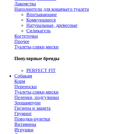
Лакомства
Наполнители для кошачьего туалета
Впитывающие
Комкующиеся
Натуральные, древесные
Силикагель
Когтеточки
Прочее
Туалеты,совки,миски
Популярные бренды
PERFECT FIT
Собакам
Корм
Переноски
Туалеты,совки,миски
Пеленки, подгузники
Зоошампуни
Гигиена и защита
Груминг
Поводки-рулетки
Витамины
Игрушки