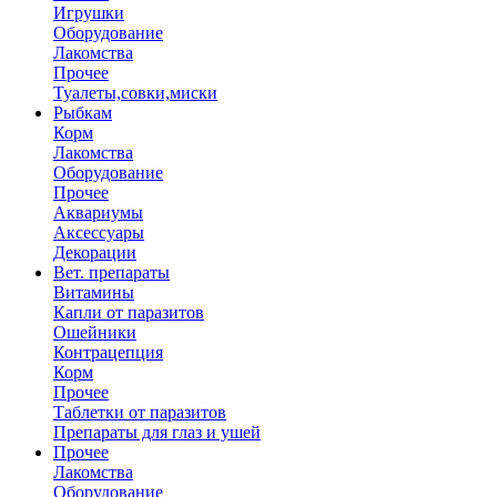
Игрушки
Оборудование
Лакомства
Прочее
Туалеты,совки,миски
Рыбкам
Корм
Лакомства
Оборудование
Прочее
Аквариумы
Аксессуары
Декорации
Вет. препараты
Витамины
Капли от паразитов
Ошейники
Контрацепция
Корм
Прочее
Таблетки от паразитов
Препараты для глаз и ушей
Прочее
Лакомства
Оборудование