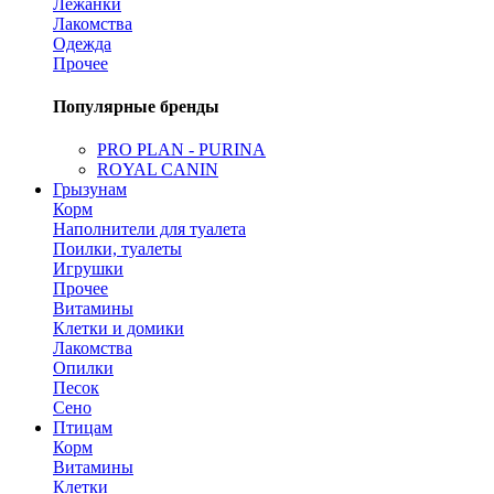
Лежанки
Лакомства
Одежда
Прочее
Популярные бренды
PRO PLAN - PURINA
ROYAL CANIN
Грызунам
Корм
Наполнители для туалета
Поилки, туалеты
Игрушки
Прочее
Витамины
Клетки и домики
Лакомства
Опилки
Песок
Сено
Птицам
Корм
Витамины
Клетки