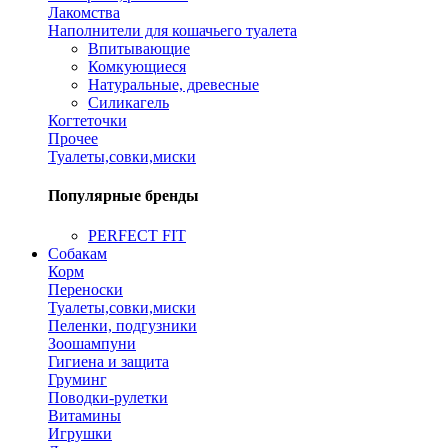
Лакомства
Наполнители для кошачьего туалета
Впитывающие
Комкующиеся
Натуральные, древесные
Силикагель
Когтеточки
Прочее
Туалеты,совки,миски
Популярные бренды
PERFECT FIT
Собакам
Корм
Переноски
Туалеты,совки,миски
Пеленки, подгузники
Зоошампуни
Гигиена и защита
Груминг
Поводки-рулетки
Витамины
Игрушки