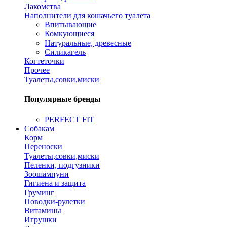
Лакомства
Наполнители для кошачьего туалета
Впитывающие
Комкующиеся
Натуральные, древесные
Силикагель
Когтеточки
Прочее
Туалеты,совки,миски
Популярные бренды
PERFECT FIT
Собакам
Корм
Переноски
Туалеты,совки,миски
Пеленки, подгузники
Зоошампуни
Гигиена и защита
Груминг
Поводки-рулетки
Витамины
Игрушки