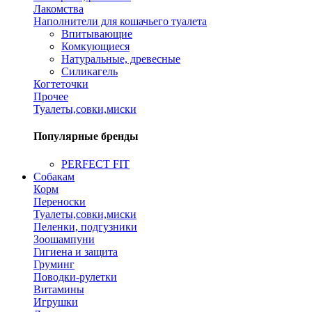
Лакомства
Наполнители для кошачьего туалета
Впитывающие
Комкующиеся
Натуральные, древесные
Силикагель
Когтеточки
Прочее
Туалеты,совки,миски
Популярные бренды
PERFECT FIT
Собакам
Корм
Переноски
Туалеты,совки,миски
Пеленки, подгузники
Зоошампуни
Гигиена и защита
Груминг
Поводки-рулетки
Витамины
Игрушки