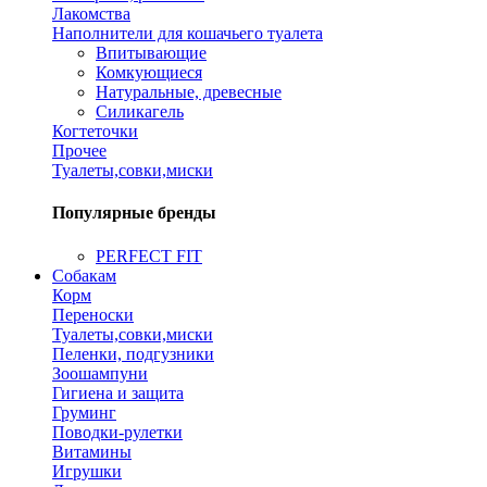
Лакомства
Наполнители для кошачьего туалета
Впитывающие
Комкующиеся
Натуральные, древесные
Силикагель
Когтеточки
Прочее
Туалеты,совки,миски
Популярные бренды
PERFECT FIT
Собакам
Корм
Переноски
Туалеты,совки,миски
Пеленки, подгузники
Зоошампуни
Гигиена и защита
Груминг
Поводки-рулетки
Витамины
Игрушки