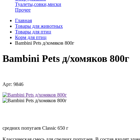
Туалеты,совки,миски
Прочее
Главная
Товары для животных
Товары для птиц
Корм для птиц
Bambini Pets д/хомяков 800г
Bambini Pets д/хомяков 800г
Арт: 9846
средних попугаев Classic 650 г
Классическая смесь для средних попугаев. В состав входят зла