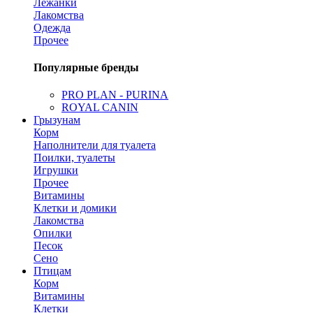
Лежанки
Лакомства
Одежда
Прочее
Популярные бренды
PRO PLAN - PURINA
ROYAL CANIN
Грызунам
Корм
Наполнители для туалета
Поилки, туалеты
Игрушки
Прочее
Витамины
Клетки и домики
Лакомства
Опилки
Песок
Сено
Птицам
Корм
Витамины
Клетки