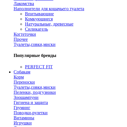
Лакомства
Наполнители для кошачьего туалета
Впитывающие
Комкующиеся
Натуральные, древесные
Силикагель
Когтеточки
Прочее
Туалеты,совки,миски
Популярные бренды
PERFECT FIT
Собакам
Корм
Переноски
Туалеты,совки,миски
Пеленки, подгузники
Зоошампуни
Гигиена и защита
Груминг
Поводки-рулетки
Витамины
Игрушки