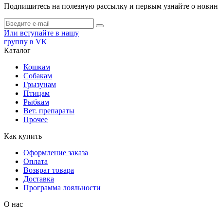
Подпишитесь на полезную рассылку и первым узнайте о новинк
Или вступайте в нашу
группу в VK
Каталог
Кошкам
Собакам
Грызунам
Птицам
Рыбкам
Вет. препараты
Прочее
Как купить
Оформление заказа
Оплата
Возврат товара
Доставка
Программа лояльности
О нас