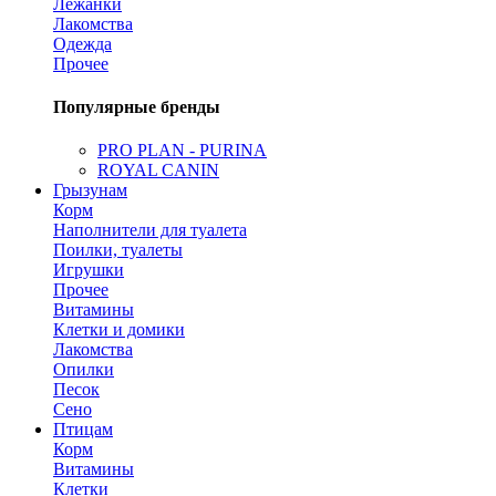
Лежанки
Лакомства
Одежда
Прочее
Популярные бренды
PRO PLAN - PURINA
ROYAL CANIN
Грызунам
Корм
Наполнители для туалета
Поилки, туалеты
Игрушки
Прочее
Витамины
Клетки и домики
Лакомства
Опилки
Песок
Сено
Птицам
Корм
Витамины
Клетки