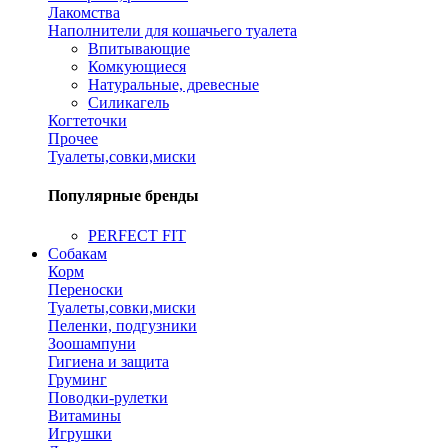
Лакомства
Наполнители для кошачьего туалета
Впитывающие
Комкующиеся
Натуральные, древесные
Силикагель
Когтеточки
Прочее
Туалеты,совки,миски
Популярные бренды
PERFECT FIT
Собакам
Корм
Переноски
Туалеты,совки,миски
Пеленки, подгузники
Зоошампуни
Гигиена и защита
Груминг
Поводки-рулетки
Витамины
Игрушки