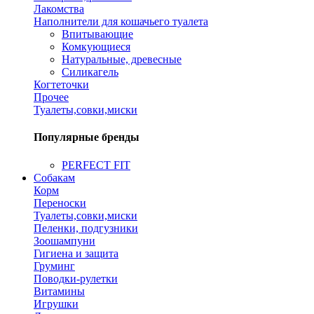
Лакомства
Наполнители для кошачьего туалета
Впитывающие
Комкующиеся
Натуральные, древесные
Силикагель
Когтеточки
Прочее
Туалеты,совки,миски
Популярные бренды
PERFECT FIT
Собакам
Корм
Переноски
Туалеты,совки,миски
Пеленки, подгузники
Зоошампуни
Гигиена и защита
Груминг
Поводки-рулетки
Витамины
Игрушки