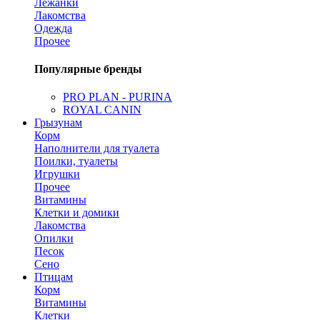
Лежанки
Лакомства
Одежда
Прочее
Популярные бренды
PRO PLAN - PURINA
ROYAL CANIN
Грызунам
Корм
Наполнители для туалета
Поилки, туалеты
Игрушки
Прочее
Витамины
Клетки и домики
Лакомства
Опилки
Песок
Сено
Птицам
Корм
Витамины
Клетки