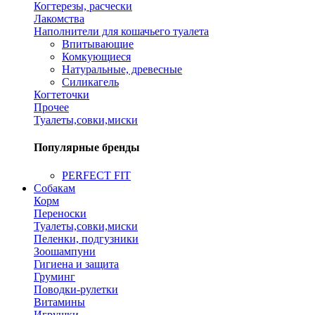
Когтерезы, расчески
Лакомства
Наполнители для кошачьего туалета
Впитывающие
Комкующиеся
Натуральные, древесные
Силикагель
Когтеточки
Прочее
Туалеты,совки,миски
Популярные бренды
PERFECT FIT
Собакам
Корм
Переноски
Туалеты,совки,миски
Пеленки, подгузники
Зоошампуни
Гигиена и защита
Груминг
Поводки-рулетки
Витамины
Игрушки