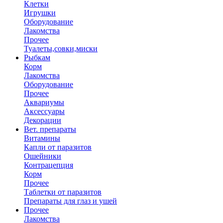
Клетки
Игрушки
Оборудование
Лакомства
Прочее
Туалеты,совки,миски
Рыбкам
Корм
Лакомства
Оборудование
Прочее
Аквариумы
Аксессуары
Декорации
Вет. препараты
Витамины
Капли от паразитов
Ошейники
Контрацепция
Корм
Прочее
Таблетки от паразитов
Препараты для глаз и ушей
Прочее
Лакомства