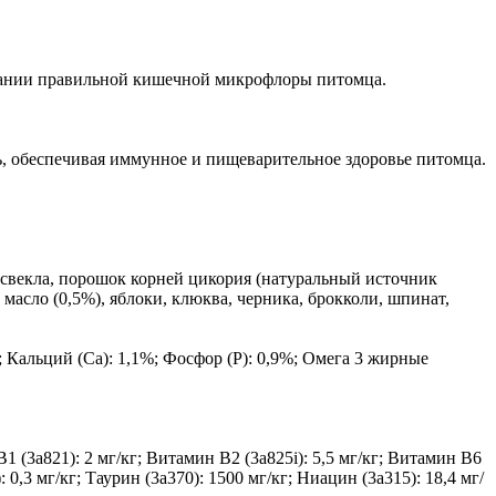
здании правильной кишечной микрофлоры питомца.
, обеспечивая иммунное и пищеварительное здоровье питомца.
, свекла, порошок корней цикория (натуральный источник
асло (0,5%), яблоки, клюква, черника, брокколи, шпинат,
 Кальций (Ca): 1,1%; Фосфор (P): 0,9%; Омега 3 жирные
 (3a821): 2 мг/кг; Витамин B2 (3a825i): 5,5 мг/кг; Витамин B6
0,3 мг/кг; Таурин (3a370): 1500 мг/кг; Ниацин (3a315): 18,4 мг/