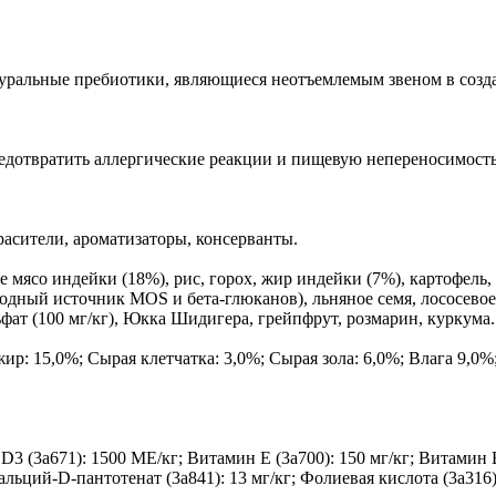
атуральные пребиотики, являющиеся неотъемлемым звеном в со
дотвратить аллергические реакции и пищевую непереносимость
расители, ароматизаторы, консерванты.
е мясо индейки (18%), рис, горох, жир индейки (7%), картофель
ный источник MOS и бета-глюканов), льняное семя, лососевое м
фат (100 мг/кг), Юкка Шидигера, грейпфрут, розмарин, куркума.
: 15,0%; Сырая клетчатка: 3,0%; Сырая зола: 6,0%; Влага 9,0%;
 (3a671): 1500 МЕ/кг; Витамин Е (3a700): 150 мг/кг; Витамин B1
льций-D-пантотенат (3a841): 13 мг/кг; Фолиевая кислота (3a316): 