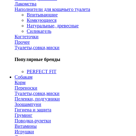
Лакомства
Наполнители для кошачьего туалета
Впитывающие
Комкующиеся
Натуральные, древесные
Силикагель
Когтеточки
Прочее
Туалеты,совки,миски
Популярные бренды
PERFECT FIT
Собакам
Корм
Переноски
Туалеты,совки,миски
Пеленки, подгузники
Зоошампуни
Гигиена и защита
Груминг
Поводки-рулетки
Витамины
Игрушки