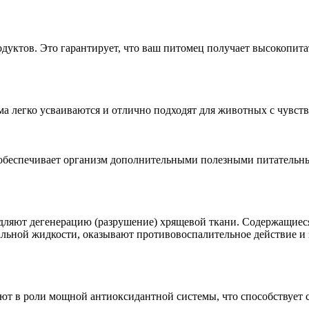
одуктов. Это гарантирует, что ваш питомец получает высокопит
ма легко усваиваются и отлично подходят для животных с чувс
 обеспечивает организм дополнительными полезными питательн
ляют дегенерацию (разрушение) хрящевой ткани. Содержащиеся 
альной жидкости, оказывают противовоспалительное действие 
ют в роли мощной антиоксидантной системы, что способствует 