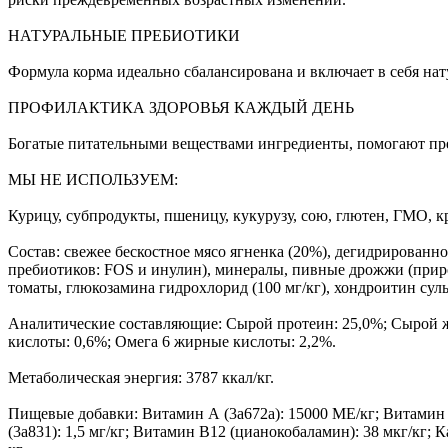
НАТУРАЛЬНЫЕ ПРЕБИОТИКИ
Формула корма идеально сбалансирована и включает в себя н
ПРОФИЛАКТИКА ЗДОРОВЬЯ КАЖДЫЙ ДЕНЬ
Богатые питательными веществами ингредиенты, помогают пре
МЫ НЕ ИСПОЛЬЗУЕМ:
Курицу, субпродукты, пшеницу, кукурузу, сою, глютен, ГМО, к
Состав: свежее бескостное мясо ягненка (20%), дегидрированно
пребиотиков: FOS и инулин), минералы, пивные дрожжи (природ
томаты, глюкозамина гидрохлорид (100 мг/кг), хондроитин суль
Аналитические составляющие: Сырой протеин: 25,0%; Сырой жир
кислоты: 0,6%; Омега 6 жирные кислоты: 2,2%.
Метаболическая энергия: 3787 ккал/кг.
Пищевые добавки: Витамин А (3a672a): 15000 МЕ/кг; Витамин D3
(3a831): 1,5 мг/кг; Витамин B12 (цианокобаламин): 38 мкг/кг; Ка