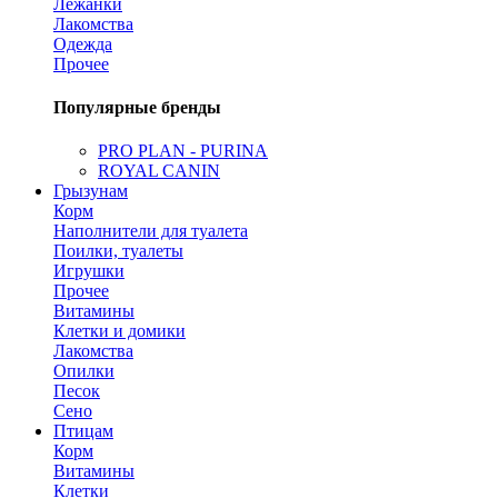
Лежанки
Лакомства
Одежда
Прочее
Популярные бренды
PRO PLAN - PURINA
ROYAL CANIN
Грызунам
Корм
Наполнители для туалета
Поилки, туалеты
Игрушки
Прочее
Витамины
Клетки и домики
Лакомства
Опилки
Песок
Сено
Птицам
Корм
Витамины
Клетки