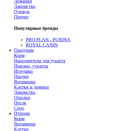
Лежанки
Лакомства
Одежда
Прочее
Популярные бренды
PRO PLAN - PURINA
ROYAL CANIN
Грызунам
Корм
Наполнители для туалета
Поилки, туалеты
Игрушки
Прочее
Витамины
Клетки и домики
Лакомства
Опилки
Песок
Сено
Птицам
Корм
Витамины
Клетки