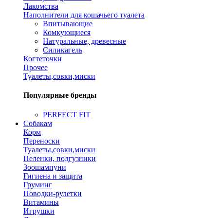
Лакомства
Наполнители для кошачьего туалета
Впитывающие
Комкующиеся
Натуральные, древесные
Силикагель
Когтеточки
Прочее
Туалеты,совки,миски
Популярные бренды
PERFECT FIT
Собакам
Корм
Переноски
Туалеты,совки,миски
Пеленки, подгузники
Зоошампуни
Гигиена и защита
Груминг
Поводки-рулетки
Витамины
Игрушки