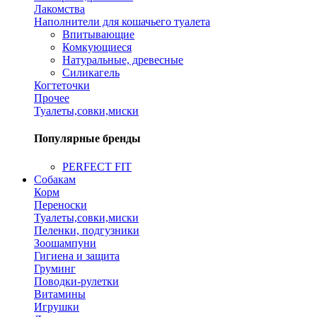
Лакомства
Наполнители для кошачьего туалета
Впитывающие
Комкующиеся
Натуральные, древесные
Силикагель
Когтеточки
Прочее
Туалеты,совки,миски
Популярные бренды
PERFECT FIT
Собакам
Корм
Переноски
Туалеты,совки,миски
Пеленки, подгузники
Зоошампуни
Гигиена и защита
Груминг
Поводки-рулетки
Витамины
Игрушки