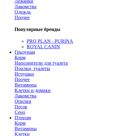
Лежанки
Лакомства
Одежда
Прочее
Популярные бренды
PRO PLAN - PURINA
ROYAL CANIN
Грызунам
Корм
Наполнители для туалета
Поилки, туалеты
Игрушки
Прочее
Витамины
Клетки и домики
Лакомства
Опилки
Песок
Сено
Птицам
Корм
Витамины
Клетки