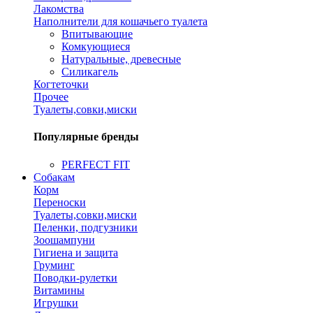
Лакомства
Наполнители для кошачьего туалета
Впитывающие
Комкующиеся
Натуральные, древесные
Силикагель
Когтеточки
Прочее
Туалеты,совки,миски
Популярные бренды
PERFECT FIT
Собакам
Корм
Переноски
Туалеты,совки,миски
Пеленки, подгузники
Зоошампуни
Гигиена и защита
Груминг
Поводки-рулетки
Витамины
Игрушки