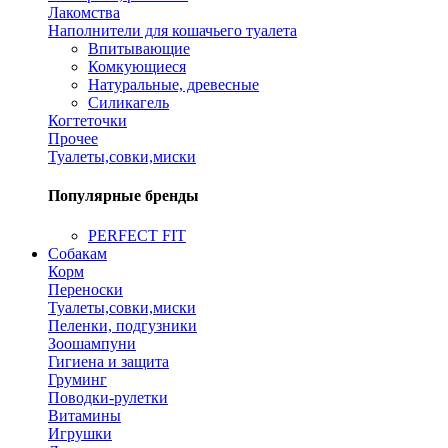
Лакомства
Наполнители для кошачьего туалета
Впитывающие
Комкующиеся
Натуральные, древесные
Силикагель
Когтеточки
Прочее
Туалеты,совки,миски
Популярные бренды
PERFECT FIT
Собакам
Корм
Переноски
Туалеты,совки,миски
Пеленки, подгузники
Зоошампуни
Гигиена и защита
Груминг
Поводки-рулетки
Витамины
Игрушки