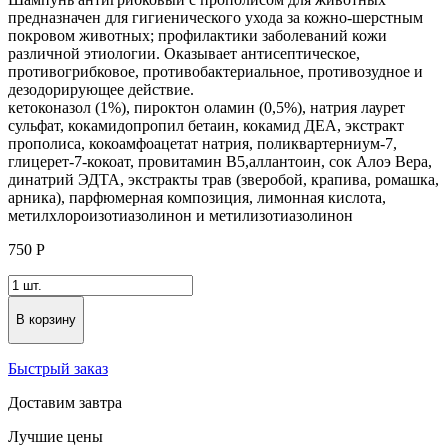
предназначен для гигиенического ухода за кожно-шерстным
покровом животных; профилактики заболеваний кожи
различной этиологии. Оказывает антисептическое,
противогрибковое, противобактериальное, противозудное и
дезодорирующее действие.
кетоконазол (1%), пироктон оламин (0,5%), натрия лаурет
сульфат, кокамидопропил бетаин, кокамид ДЕА, экстракт
прополиса, кокоамфоацетат натрия, поликвартерниум-7,
глицерет-7-кокоат, провитамин В5,аллантоин, сок Алоэ Вера,
динатрий ЭДТА, экстракты трав (зверобой, крапива, ромашка,
арника), парфюмерная композиция, лимонная кислота,
метилхлороизотиазолинон и метилизотиазолинон
750
Р
В корзину
Быстрый заказ
Доставим завтра
Лучшие цены