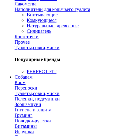
Лакомства
Наполнители для кошачьего туалета
Впитывающие
Комкующиеся
Натуральные, древесные
Силикагель
Когтеточки
Прочее
Туалеты,совки,миски
Популярные бренды
PERFECT FIT
Собакам
Корм
Переноски
Туалеты,совки,миски
Пеленки, подгузники
Зоошампуни
Гигиена и защита
Груминг
Поводки-рулетки
Витамины
Игрушки