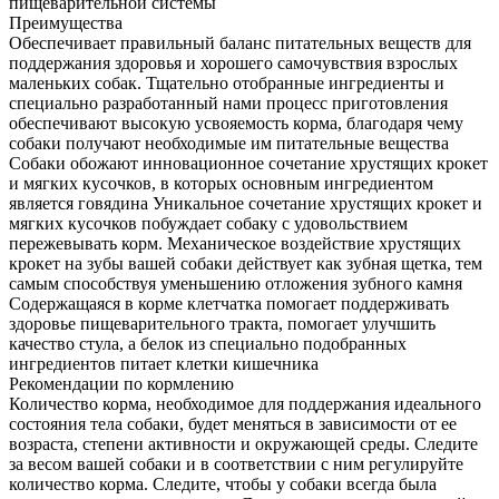
пищеварительной системы
Преимущества
Обеспечивает правильный баланс питательных веществ для
поддержания здоровья и хорошего самочувствия взрослых
маленьких собак. Тщательно отобранные ингредиенты и
специально разработанный нами процесс приготовления
обеспечивают высокую усвояемость корма, благодаря чему
собаки получают необходимые им питательные вещества
Собаки обожают инновационное сочетание хрустящих крокет
и мягких кусочков, в которых основным ингредиентом
является говядина Уникальное сочетание хрустящих крокет и
мягких кусочков побуждает собаку с удовольствием
пережевывать корм. Механическое воздействие хрустящих
крокет на зубы вашей собаки действует как зубная щетка, тем
самым способствуя уменьшению отложения зубного камня
Содержащаяся в корме клетчатка помогает поддерживать
здоровье пищеварительного тракта, помогает улучшить
качество стула, а белок из специально подобранных
ингредиентов питает клетки кишечника
Рекомендации по кормлению
Количество корма, необходимое для поддержания идеального
состояния тела собаки, будет меняться в зависимости от ее
возраста, степени активности и окружающей среды. Следите
за весом вашей собаки и в соответствии с ним регулируйте
количество корма. Следите, чтобы у собаки всегда была