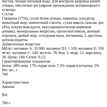
чистая, свежая питьевая вода. Для контроля здоровья вашей
собаки, обеспечьте регулярное прохождение ветеринарного
осмотра.
Состав
Говядина (17%), сухой белок птицы, пшеница, кукуруза,
животный жир, пшеничный глютен, сухая мякоть свеклы, рис
(4%), кукурузная крупа, вкусоароматическая кормовая
добавка, минеральные вещества, пропиленгликоль, яичный
порошок, рыбий жир, солодовая мука, витамины, L-цистеин,
антиоксиданты.
Добавленные вещества
МЕ/кг: витамин A: 33 000; витамин D3: 1 100; витамин E: 550.
мг/кг: витамин C: 140; железо: 78; йод: 2; медь: 12; марганец:
36; Цинк: 140; Селен: 0.12;
Гарантированные показатели
белок: 28% жир: 17% сырая зола: 7,5% сырая клетчатка: 2%
Вес шт., г
700
Характеристики
Данные
Вес
700 г.