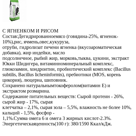
С ЯГНЕНКОМ И РИСОМ
Состав:Дегидрированноемясо (говядина-25%, ягненок-
10%),рис, ячмень,овес,кукуруза,
отруби, гидролизат печени ягненка (вкусоароматическая
добавка), жир индейки, масло
подсолнечное, рыбий жир, морковь,тыква, цукини, экстракт
Юкки Шидигера, витаминноминеральный комплекс,
глюкозамин, хондроитин, пробиотический комплекс (Bacillus
subtilis, Bacillus licheninformis), пребиотики (MOS, корень
цикория), люцерна, шиповник.
Сохранено натуральнымтокоферолом(витамин Е) и
экстрактом розмарина.
Содержание питательных веществ: Сырой протеин - 26%,
сырой жир - 17%, сырая
клетчатка – 2,1%, сырая зола – 5,5%, влажность не более 10%,
кальций - 1,5%, фосфор -
1,1%.Сумма омега 6 и омега 3 жирных кислот-2.3%.
Энергетическаяценность(100 г): 380/1590 Ккал/кДж.