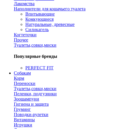
Лакомства
Наполнители для кошачьего туалета
Впитывающие
Комкующиеся
Натуральные, древесные
Силикагель
Когтеточки
Прочее
Туалеты,совки,миски
Популярные бренды
PERFECT FIT
Собакам
Корм
Переноски
Туалеты,совки,миски
Пеленки, подгузники
Зоошампуни
Гигиена и защита
Груминг
Поводки-рулетки
Витамины
Игрушки