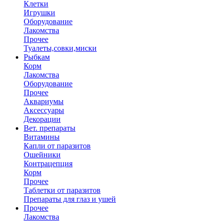
Клетки
Игрушки
Оборудование
Лакомства
Прочее
Туалеты,совки,миски
Рыбкам
Корм
Лакомства
Оборудование
Прочее
Аквариумы
Аксессуары
Декорации
Вет. препараты
Витамины
Капли от паразитов
Ошейники
Контрацепция
Корм
Прочее
Таблетки от паразитов
Препараты для глаз и ушей
Прочее
Лакомства