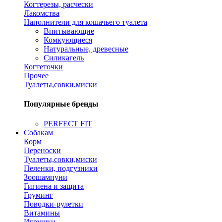
Когтерезы, расчески
Лакомства
Наполнители для кошачьего туалета
Впитывающие
Комкующиеся
Натуральные, древесные
Силикагель
Когтеточки
Прочее
Туалеты,совки,миски
Популярные бренды
PERFECT FIT
Собакам
Корм
Переноски
Туалеты,совки,миски
Пеленки, подгузники
Зоошампуни
Гигиена и защита
Груминг
Поводки-рулетки
Витамины
Игрушки