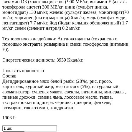
витамин D3 (холекальциферол) 900 МЕ/кг, витамин Е (альфа-
токоферола ацетат) 300 МЕ/кг, цинк (сульфат цинка,
моногидрат) 130 мг/кг, железо (сульфат железа, моногидрат)70
мг/кг, марганец (оксид марганца) 6 мг/кг, медь (сульфат меди,
пентагидрат) 7.7 мг/кг, йод (йодат кальция обезвоженный) 1.7
мг/кг, селен (селенит натрия) 0.2 мг/кг.
Технологические добавки: Антиоксиданты (сохранено с
помощью экстракта розмарина и смеси токоферолов (витамин
Е)).
Энергетическая ценность: 3939 Ккал/кг.
Показать полностью
Состав
Дегидрированное мясо белой рыбы (28%), рис, просо,
картофель, куриный жир, мясо лосося (5%), натуральный
ароматизатор, сушеная мякоть свеклы, витамины, минералы,
пивные дрожжи, семена льна, лососевое масло, тыква,
экстракт юкки шидигера, черника, цикорий, фенхель,
розмарин, глюкозамин, хондроитин.
1903
Р