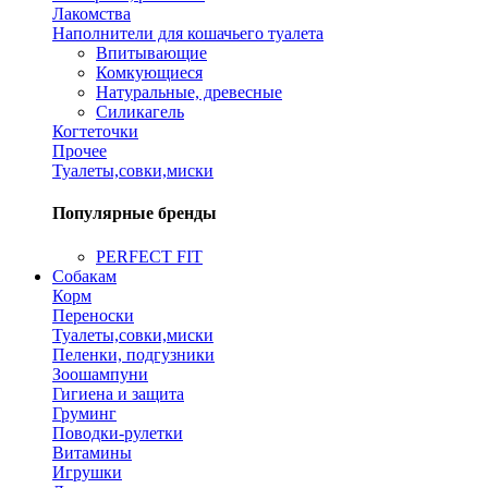
Лакомства
Наполнители для кошачьего туалета
Впитывающие
Комкующиеся
Натуральные, древесные
Силикагель
Когтеточки
Прочее
Туалеты,совки,миски
Популярные бренды
PERFECT FIT
Собакам
Корм
Переноски
Туалеты,совки,миски
Пеленки, подгузники
Зоошампуни
Гигиена и защита
Груминг
Поводки-рулетки
Витамины
Игрушки