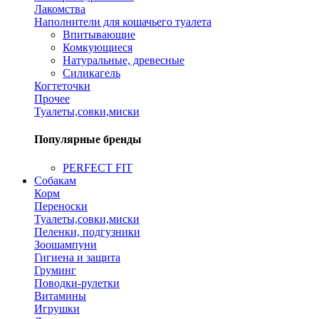
Лакомства
Наполнители для кошачьего туалета
Впитывающие
Комкующиеся
Натуральные, древесные
Силикагель
Когтеточки
Прочее
Туалеты,совки,миски
Популярные бренды
PERFECT FIT
Собакам
Корм
Переноски
Туалеты,совки,миски
Пеленки, подгузники
Зоошампуни
Гигиена и защита
Груминг
Поводки-рулетки
Витамины
Игрушки