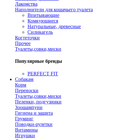
Лакомства
Наполнители для кошачьего туалета
Впитывающие
Комкующиеся
Натуральные, древесные
Силикагель
Когтеточки
Прочее
Туалеты,совки,миски
Популярные бренды
PERFECT FIT
Собакам
Корм
Переноски
Туалеты,совки,миски
Пеленки, подгузники
Зоошампуни
Гигиена и защита
Груминг
Поводки-рулетки
Витамины
Игрушки