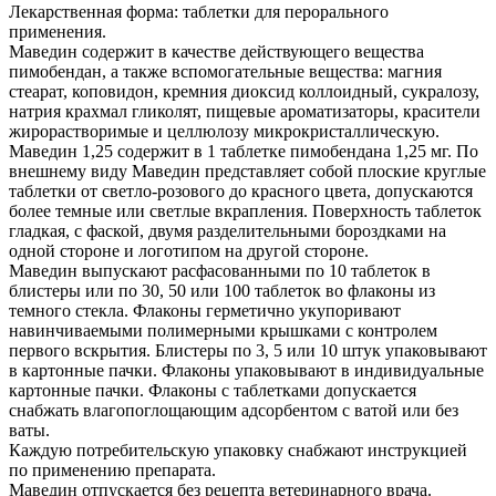
Лекарственная форма: таблетки для перорального
применения.
Маведин содержит в качестве действующего вещества
пимобендан, а также вспомогательные вещества: магния
стеарат, коповидон, кремния диоксид коллоидный, сукралозу,
натрия крахмал гликолят, пищевые ароматизаторы, красители
жирорастворимые и целлюлозу микрокристаллическую.
Маведин 1,25 содержит в 1 таблетке пимобендана 1,25 мг. По
внешнему виду Маведин представляет собой плоские круглые
таблетки от светло-розового до красного цвета, допускаются
более темные или светлые вкрапления. Поверхность таблеток
гладкая, с фаской, двумя разделительными бороздками на
одной стороне и логотипом на другой стороне.
Маведин выпускают расфасованными по 10 таблеток в
блистеры или по 30, 50 или 100 таблеток во флаконы из
темного стекла. Флаконы герметично укупоривают
навинчиваемыми полимерными крышками с контролем
первого вскрытия. Блистеры по 3, 5 или 10 штук упаковывают
в картонные пачки. Флаконы упаковывают в индивидуальные
картонные пачки. Флаконы с таблетками допускается
снабжать влагопоглощающим адсорбентом с ватой или без
ваты.
Каждую потребительскую упаковку снабжают инструкцией
по применению препарата.
Маведин отпускается без рецепта ветеринарного врача.