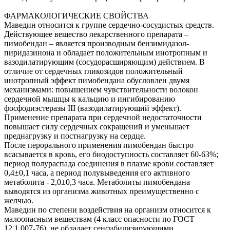
ФАРМАКОЛОГИЧЕСКИЕ СВОЙСТВА
Маведин относится к группе сердечно-сосудистых средств.
Действующее вещество лекарственного препарата –
пимобендан – является производным бензимидазол-
пиридазинона и обладает положительным инотропным и
вазодилатирующим (сосудорасширяющим) действием. В
отличие от сердечных гликозидов положительный
инотропный эффект пимобендана обусловлен двумя
механизмами: повышением чувствительности волокон
сердечной мышцы к кальцию и ингибированию
фосфодиэстеразы III (вазодилатирующий эффект).
Применение препарата при сердечной недостаточности
повышает силу сердечных сокращений и уменьшает
преднагрузку и постнагрузку на сердце.
После перорального применения пимобендан быстро
всасывается в кровь, его биодоступность составляет 60-63%;
период полураспада соединения в плазме крови составляет
0,4±0,1 часа, а период полувыведения его активного
метаболита - 2,0±0,3 часа. Метаболиты пимобендана
выводятся из организма животных преимущественно с
желчью.
Маведин по степени воздействия на организм относится к
малоопасным веществам (4 класс опасности по ГОСТ
12.1.007-76), не обладает сенсибилизирующими,