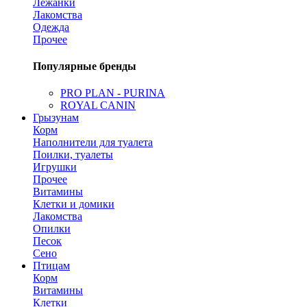
Лежанки
Лакомства
Одежда
Прочее
Популярные бренды
PRO PLAN - PURINA
ROYAL CANIN
Грызунам
Корм
Наполнители для туалета
Поилки, туалеты
Игрушки
Прочее
Витамины
Клетки и домики
Лакомства
Опилки
Песок
Сено
Птицам
Корм
Витамины
Клетки