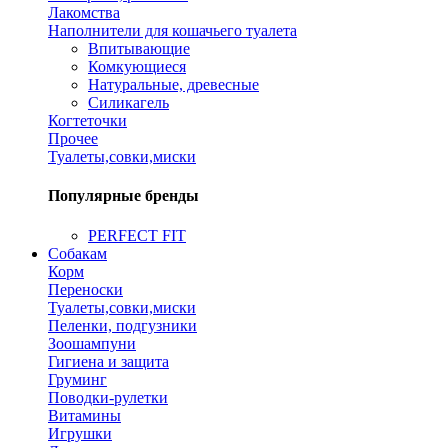
Лакомства
Наполнители для кошачьего туалета
Впитывающие
Комкующиеся
Натуральные, древесные
Силикагель
Когтеточки
Прочее
Туалеты,совки,миски
Популярные бренды
PERFECT FIT
Собакам
Корм
Переноски
Туалеты,совки,миски
Пеленки, подгузники
Зоошампуни
Гигиена и защита
Груминг
Поводки-рулетки
Витамины
Игрушки