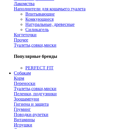
Лакомства
Наполнители для кошачьего туалета
Впитывающие
Комкующиеся
Натуральные, древесные
Силикагель
Когтеточки
Прочее
Туалеты,совки,миски
Популярные бренды
PERFECT FIT
Собакам
Корм
Переноски
Туалеты,совки,миски
Пеленки, подгузники
Зоошампуни
Гигиена и защита
Груминг
Поводки-рулетки
Витамины
Игрушки