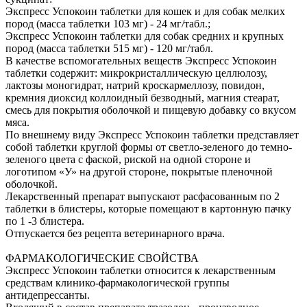
Экспресс Успокоин таблетки для кошек и для собак мелких
пород (масса таблетки 103 мг) - 24 мг/табл.;
Экспресс Успокоин таблетки для собак средних и крупных
пород (масса таблетки 515 мг) - 120 мг/табл.
В качестве вспомогательных веществ Экспресс Успокоин
таблетки содержит: микрокристаллическую целлюлозу,
лактозы моногидрат, натрий кроскармеллозу, повидон,
кремния диоксид коллоидный безводный, магния стеарат,
смесь для покрытия оболочкой и пищевую добавку со вкусом
мяса.
По внешнему виду Экспресс Успокоин таблетки представляет
собой таблетки круглой формы от светло-зеленого до темно-
зеленого цвета c фаской, риской на одной стороне и
логотипом «У» на другой стороне, покрытые пленочной
оболочкой.
Лекарственный препарат выпускают расфасованным по 2
таблетки в блистеры, которые помещают в картонную пачку
по 1 -3 блистера.
Отпускается без рецепта ветеринарного врача.
ФАРМАКОЛОГИЧЕСКИЕ СВОЙСТВА
Экспресс Успокоин таблетки относится к лекарственным
средствам клинико-фармакологической группы
антидепрессанты.