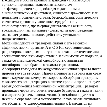
Входящий в состав препарата тразодон - производное
триазолопиридина, является антагонистом
альфа^аденорецепторов, обладая седативным и
анксиолитическим действием, снижает выраженность или
подавляет проявление страха, беспокойства, соматические
симптомы тревоги: учащенное сердцебиение,
слюноотделение, чрезмерная двигательная активность,
вокализация (лай, мяуканье), деструктивное поведение,
оказывает успокаивающее действие, уменьшает
напряженность.
Механизм действия тразодона связан с его высокой
аффинностью к подтипам А и С 5-HT серотониновых
рецепторов, с которыми вступает в антагонистическое или
агонистическое взаимодействие в зависимости от подтипа, а
также со специфической способностью вызывать
ингибирование обратного захвата серотонина.
Абсорбция тразодона из желудочно-кишечного тракта после
приема внутрь высокая. Прием препарата вовремя или сразу
после кормления замедляет скорость абсорбции тразодона,
снижает его концентрацию в плазме крови и пролонгирует
время достижения максимальной концентрации. Тразодон
проникает через гистогематические барьеры, а также в ткани
и жидкости (желчь, слюна, молоко), метаболизируется в
печени с образованием метаболитов, в том числе активного
метаболита - м- хлорофенилпиперазина. Выводится из