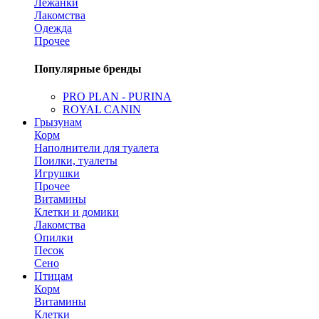
Лежанки
Лакомства
Одежда
Прочее
Популярные бренды
PRO PLAN - PURINA
ROYAL CANIN
Грызунам
Корм
Наполнители для туалета
Поилки, туалеты
Игрушки
Прочее
Витамины
Клетки и домики
Лакомства
Опилки
Песок
Сено
Птицам
Корм
Витамины
Клетки