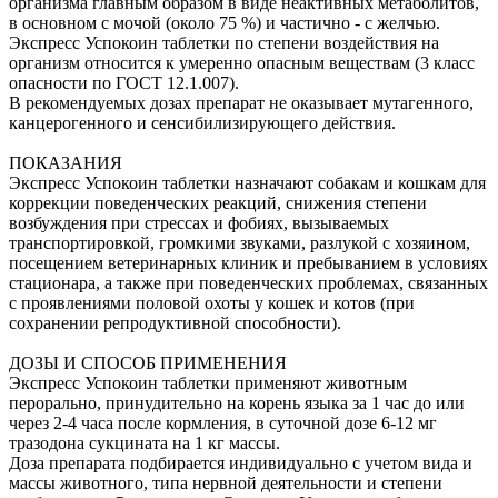
организма главным образом в виде неактивных метаболитов,
в основном с мочой (около 75 %) и частично - с желчью.
Экспресс Успокоин таблетки по степени воздействия на
организм относится к умеренно опасным веществам (3 класс
опасности по ГОСТ 12.1.007).
В рекомендуемых дозах препарат не оказывает мутагенного,
канцерогенного и сенсибилизирующего действия.
ПОКАЗАНИЯ
Экспресс Успокоин таблетки назначают собакам и кошкам для
коррекции поведенческих реакций, снижения степени
возбуждения при стрессах и фобиях, вызываемых
транспортировкой, громкими звуками, разлукой с хозяином,
посещением ветеринарных клиник и пребыванием в условиях
стационара, а также при поведенческих проблемах, связанных
с проявлениями половой охоты у кошек и котов (при
сохранении репродуктивной способности).
ДОЗЫ И СПОСОБ ПРИМЕНЕНИЯ
Экспресс Успокоин таблетки применяют животным
перорально, принудительно на корень языка за 1 час до или
через 2-4 часа после кормления, в суточной дозе 6-12 мг
тразодона сукцината на 1 кг массы.
Доза препарата подбирается индивидуально с учетом вида и
массы животного, типа нервной деятельности и степени