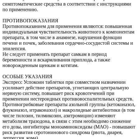
симптоматические средства в соответствии с инструкциями
по применению.
ПРОТИВОПОКАЗАНИЯ
Противопоказанием для применения являются: повышенная
индивидуальная чувствительность животного к компонентам
препарата, в том числе в анамнезе, нарушения функции
печени и почек, заболевания сердечно-сосудистой системы и
эпилепсия.
Не следует применять препарат самкам в период
беременности и вскармливания приплода, а также
новорожденным щенкам и котятам.
ОСОБЫЕ УКАЗАНИЯ
Экспресс Успокоин таблетки при совместном назначении
усиливает действие препаратов, угнетающих центральную
нервную систему, повышает риск кровотечений при
применении нестероидных противовоспалительных средств.
Противогрибковые препараты азольной группы (кетоконазол,
флуконазол, итраконазол) и макролидные антибиотики (в том
числе тилозин, тилмикозин, азитромицин) изменяют
метаболизм тразодона, в связи с этим необходимо снижение
его дозы, ингибиторы моноаминоксидазы (МАО) - повышают
риск развития серотонинового синдрома (рвота, диарея,
депрессия, кома).