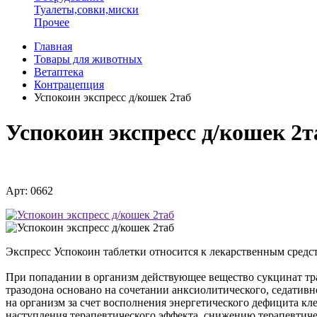
Туалеты,совки,миски
Прочее
Главная
Товары для животных
Ветаптека
Контрацепция
Успокоин экспресс д/кошек 2таб
Успокоин экспресс д/кошек 2т
Арт: 0662
Экспресс Успокоин таблетки относится к лекарственным сред
При попадании в организм действующее вещество сукцинат тра
тразодона основано на сочетании анксиолитического, седатив
на организм за счет восполнения энергетического дефицита кл
наступления терапевтического эффекта, снижению терапевтиче