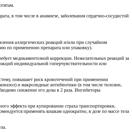
отятам.
та, в том числе в анамнезе, заболевания сердечно-сосудистой
вления аллергических реакций и/или при случайном
цию по применению препарата или упаковку).
требует медикаментозной коррекции. Нежелательных реакций за
реакций индивидуальной гиперчувствительности или
стему, повышает риск кровотечений при применении
оназол) и макролидные антибиотики (в том числе тилозин,
бходимо снижение его дозы в 2 раза. Ингибиторы
ьного эффекта при купировании страха транспортировки,
омендуется применять кошкам однократно, в дозе по массе тела
ла.