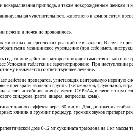
 и вскармливания приплода, а также новорожденным щенкам и к
видуальная чувствительность животного к компонентам препара
и печени и почек не проводилось.
х животных аллергических реакций не выявлено. В случае проя
 обратиться в медицинское учреждение (при себе иметь инструк
 седативное действие, которое проходит самостоятельно и не 
есс Успокоин таблетки не зарегистрировано. При наступлении 
тному назначается соответствующее лечение.
ает действие препаратов, угнетающих центральную нервную си
ые препараты азольной группы (кетоконазол, флуконазол, итрак
а за счет ингибирования фермента СҮРЗА4, в связи с этим нео
го синдрома (рвота, диарея, депрессия, кома).
стигает полного эффекта через 60 минут. Для достижения стабил
арных клиник и груминг процедур, громких звуков препарат рек
певтической дозе 6-12 мг сукцината тразодона на 1 кг массы те