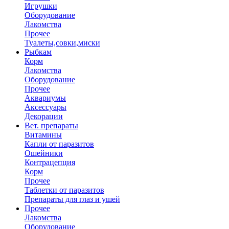
Игрушки
Оборудование
Лакомства
Прочее
Туалеты,совки,миски
Рыбкам
Корм
Лакомства
Оборудование
Прочее
Аквариумы
Аксессуары
Декорации
Вет. препараты
Витамины
Капли от паразитов
Ошейники
Контрацепция
Корм
Прочее
Таблетки от паразитов
Препараты для глаз и ушей
Прочее
Лакомства
Оборудование