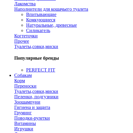
Лакомства
Наполнители для кошачьего туалета
Впитывающие
Комкующиеся
Натуральные, древесные
Силикагель
Когтеточки
Прочее
Туалеты,совки,миски
Популярные бренды
PERFECT FIT
Собакам
Корм
Переноски
Туалеты,совки,миски
Пеленки, подгузники
Зоошампуни
Гигиена и защита
Груминг
Поводки-рулетки
Витамины
Игрушки