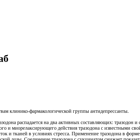
аб
ствам клинико-фармакологической группы антидепрессанты.
зодона распадается на два активных составляющих: тразодон и 
ного и миорелаксирующего действия тразодона с известными св
еток и тканей в условиях стресса. Применение тразодона в фор
ской дозы. Соединение тразодона с сукцинатом снижает показат