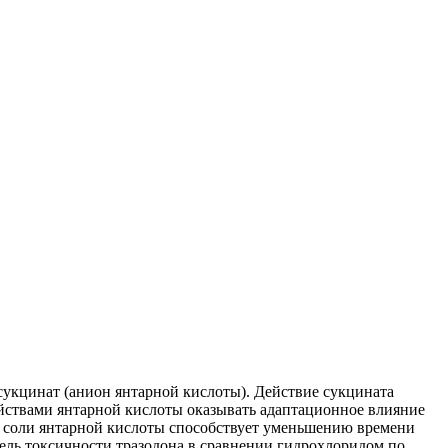
сукцинат (анион янтарной кислоты). Действие сукцината
ойствами янтарной кислоты оказывать адаптационное влияние
ме соли янтарной кислоты способствует уменьшению времени
ель токсичности тразодона в сравнении гидрохлоридом по