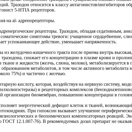
ций. Тразодон относится к классу антагонистов/ингибиторов обр
гонист 5-НТІА рецепторов.
я на al- адренорецепторы.
-адренергические рецепторы. Тразодон, обладая седативным, а
, соматические симптомы тревоги: учащенное сердцебиение, сл
ывает успокаивающее действие, уменьшает напряженность.
а из желудочно-кишечного тракта после приема внутрь высокая,
ии тразодона, снижает его концентрацию в плазме крови и прол
 в ткани и жидкости (желчь, слюна, молоко), метаболизируется в
бразованием метаболитов, в том числе активного метаболита 
около 75%) и частично с желчью.
нтарную кислоту, которая, воздействуя на нервную систему, мо
тилхолинэстеразы) и рецепторных комплексов (бензодиазепинов
ой организации биомембран, повышению концентрации в головн
полняет энергетический дефицит клеток и тканей, возникающий
митохондриях. При гипоксии вызывает улучшение периферическ
физиологических и биохимических компенсаторных реакций. Экс
по ГОСТ 12.1.007-76). В рекомендуемых дозах препарат не оказ