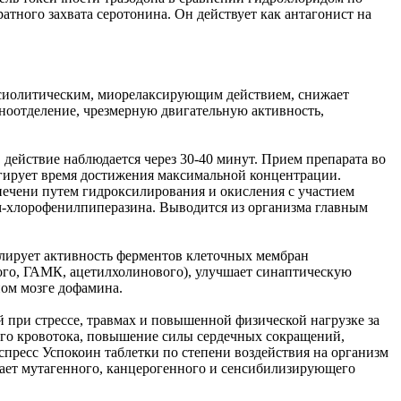
атного захвата серотонина. Он действует как антагонист на
нксиолитическим, миорелаксирующим действием, снижает
юноотделение, чрезмерную двигательную активность,
 действие наблюдается через 30-40 минут. Прием препарата во
онгирует время достижения максимальной концентрации.
 печени путем гидроксилирования и окисления с участием
м-хлорофенилпиперазина. Выводится из организма главным
делирует активность ферментов клеточных мембран
ого, ГАМК, ацетилхолинового), улучшает синаптическую
ом мозге дофамина.
 при стрессе, травмах и повышенной физической нагрузке за
ого кровотока, повышение силы сердечных сокращений,
пресс Успокоин таблетки по степени воздействия на организм
ывает мутагенного, канцерогенного и сенсибилизирующего