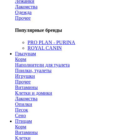
Лежанки
Лакомства
Одежда
Прочее
Популярные бренды
PRO PLAN - PURINA
ROYAL CANIN
Грызунам
Корм
Наполнители для туалета
Поилки, туалеты
Игрушки
Прочее
Витамины
Клетки и домики
Лакомства
Опилки
Песок
Сено
Птицам
Корм
Витамины
Клетки