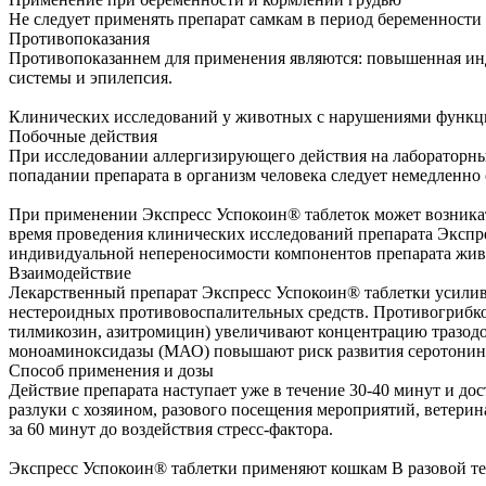
Не следует применять препарат самкам в период беременности
Противопоказания
Противопоказаннем для применения являются: повышенная инди
системы и эпилепсия.
Клинических исследований у животных с нарушениями функци
Побочные действия
При исследовании аллергизирующего действия на лабораторны
попадании препарата в организм человека следует немедленно
При применении Экспресс Успокоин® таблеток может возникать
время проведения клинических исследований препарата Экспр
индивидуальной непереносимости компонентов препарата живо
Взаимодействие
Лекарственный препарат Экспресс Успокоин® таблетки усилив
нестероидных противовоспалительных средств. Противогрибков
тилмикозин, азитромицин) увеличивают концентрацию тразодон
моноаминоксидазы (МАО) повышают риск развития серотониново
Способ применения и дозы
Действие препарата наступает уже в течение 30-40 минут и до
разлуки с хозяином, разового посещения мероприятий, ветерин
за 60 минут до воздействия стресс-фактора.
Экспресс Успокоин® таблетки применяют кошкам B разовой тера