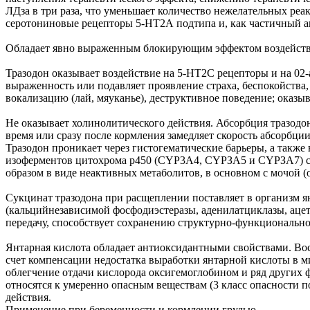
ЛДза в три раза, что уменьшает количество нежелательных реак
серотониновые рецепторы 5-НТ2А подтипа и, как частичный а
Обладает явно выраженным блокирующим эффектом воздействи
Тразодон оказывает воздействие на 5-НТ2С рецепторы и на 02
выраженность или подавляет проявление страха, беспокойства
вокализацию (лай, мяуканье), деструктивное поведение; оказ
Не оказывает холинолитического действия. Абсорбция тразодон
время или сразу после кормления замедляет скорость абсорбц
Тразодон проникает через гистогематические барьеры, а также
изоферментов цитохрома р450 (CYP3A4, CYPЗА5 и СҮРЗА7) с о
образом в виде неактивных метаболитов, в основном с мочой (
Сукцинат тразодона при расщеплении поставляет в организм я
(кальцийнезависимой фосфодиэстеразы, аденилатциклазы, аце
передачу, способствует сохранению структурно-функциональн
Янтарная кислота обладает антиоксидантными свойствами. Вос
счет компенсации недостатка выработки янтарной кислоты в 
облегчение отдачи кислорода оксигемоглобином и ряд других 
относятся к умеренно опасным веществам (3 класс опасности 
действия.
Применение при беременности и кормлении грудью