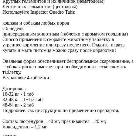
Круглых гельминтов и их личинок (нематодозы)
Ленточных гельминтов (цестодозы)
Используйте Inspector Quadro Tabs:
кошкам и собакам любых пород
с 6 недель
привередливым животным (таблетки с ароматом говядины)
Способ применения: скормите животному таблетку в
утреннее кормление или сразу после него. Гладить, играть,
купать и мыть питомца можно сразу после обработки!
Овальная форма обеспечивает беспроблемное скармливание, а
глубокая риска помогает при необходимости легко сломать
таблетку.
В упаковке 4 таблетки.
Дозировка:
16-32 кг - 1 таб
32-48 кг - 1+1/2 таб
48-64 кг - 2 таб
Подробнее: см. инструкцию по применению препарата.
Состав: люфенурон – 40 мг, празиквантел – 20 мг,
моксидектин – 1,2 мг.