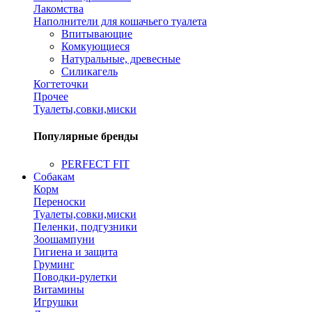
Лакомства
Наполнители для кошачьего туалета
Впитывающие
Комкующиеся
Натуральные, древесные
Силикагель
Когтеточки
Прочее
Туалеты,совки,миски
Популярные бренды
PERFECT FIT
Собакам
Корм
Переноски
Туалеты,совки,миски
Пеленки, подгузники
Зоошампуни
Гигиена и защита
Груминг
Поводки-рулетки
Витамины
Игрушки