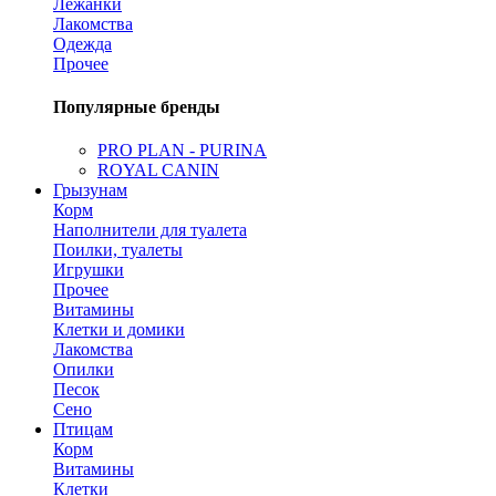
Лежанки
Лакомства
Одежда
Прочее
Популярные бренды
PRO PLAN - PURINA
ROYAL CANIN
Грызунам
Корм
Наполнители для туалета
Поилки, туалеты
Игрушки
Прочее
Витамины
Клетки и домики
Лакомства
Опилки
Песок
Сено
Птицам
Корм
Витамины
Клетки